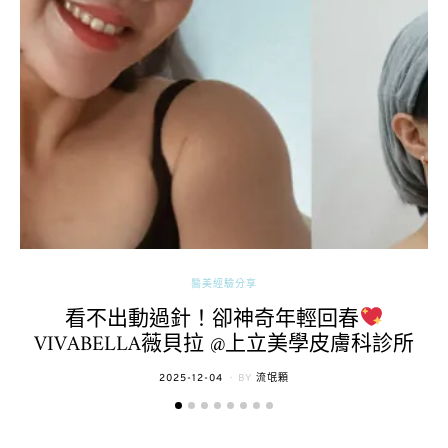
醫美經驗分享
看不出動過針！卻神奇年輕回春
VIVABELLA薇貝拉 @上立美學皮膚科診所
POSTED
2025-12-04
BY
流氓顆
ON