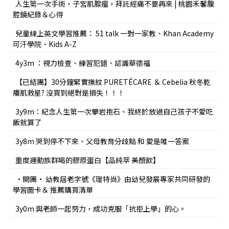
人生第一次手術，子宮肌腺瘤，拜託經痛不要再來 | 桃園禾馨腹
腔鏡紀錄＆心得
兒童線上英文學習推薦： 51 talk 一對一家教、Khan Academy
可汗學院、Kids A-Z
4y3m ：視力檢查、練習犯錯、認識華德福
【已結團】30分鐘緊實撫紋 PURETÉCARE ＆ Cebelia 秋冬乾
癢肌救星? 沒買到絕對是損失！！！
3y9m：紀念人生第一次攀岩抱石、我終於放過自己孩子不愛吃
飯就算了
3y8m 哭到停不下來、父母教育分歧點 和 愛是唯一答案
重度運動族群喝的膠原蛋白【品純萃 美顏飲】
•開團• 幼教屆老字號《理特尚》由幼兒發展專家共同研發的
學習圖卡＆ 推薦購買清單
3y0m 與老師一起努力，成功克服「抗拒上學」的心。