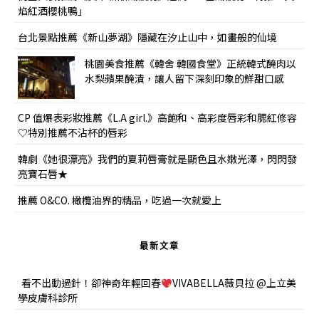
焰紅酒櫻桃鴨」
台北景點推薦《新山夢湖》隱藏在汐止山中，如畫般的仙境
桃園美食推薦《韓舍 韓國食堂》正統韓式醃肉以
水梨蘋果醃漬，讓人留下深刻印象的鮮甜口感
CP 值爆表彩妝推薦《L.A girl.》高飽和、高彩度唇彩和腮紅修容
♡特別推薦不沾杯的唇彩
韓劇《她很漂亮》我們的夏莉唇膏就是顯色且水嫩光澤，閃閃發
亮寶石唇★
推薦 O&CO. 橄欖油界的精品，吃過一次就愛上
最新文章
看不出動過針！卻神奇年輕回春
VIVABELLA薇貝拉 @上立美
學皮膚科診所