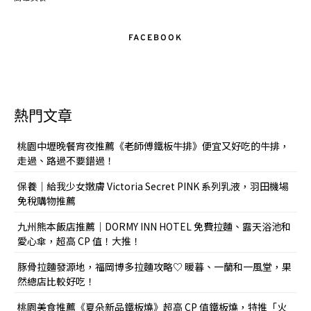
FACEBOOK
熱門文章
桃園中壢晚餐宵夜推薦《老師傅鐵板牛排》便宜又好吃的牛排，
走過、路過不要錯過！
保養｜給我少女嫩膚 Victoria Secret PINK 系列乳液，羽田機場
免稅購物推薦
九州熊本飯店推薦｜DORMY INN HOTEL 免費拉麵、露天浴池和
愛心傘，超高 CP 值！大推！
豚骨拉麵發源地，福岡博多拉麵攻略♡ 暖暮、一蘭和一風堂，果
然總店比較好吃！
桃園美食推薦《夏朵新品鐵板燒》超高 CP 值鐵板燒，特推「火