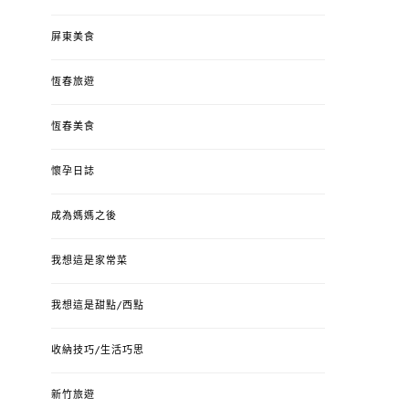
屏東美食
恆春旅遊
恆春美食
懷孕日誌
成為媽媽之後
我想這是家常菜
我想這是甜點/西點
收納技巧/生活巧思
新竹旅遊