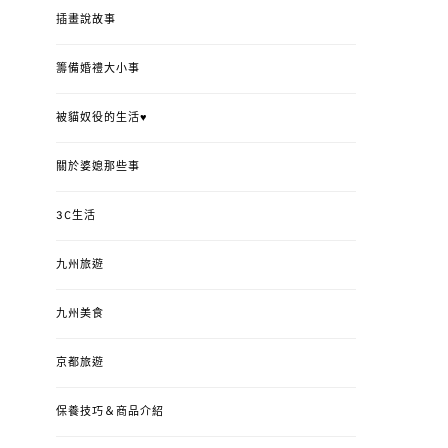
插畫說故事
籌備婚禮大小事
被貓奴役的生活♥
關於婆媳那些事
3C生活
九州旅遊
九州美食
京都旅遊
保養技巧＆商品介紹