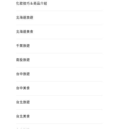
化妝技巧＆商品介紹
北海道旅遊
北海道美食
千葉旅遊
南投旅遊
台中旅遊
婚姻 & 生活
成為媽媽之後
婚姻 & 生活
成
台中美食
4y3m ：視力檢查、練習犯
【已結團】30
錯、認識華德福
PURETÉCARE ＆ 
台北旅遊
冬乾癢肌救星?
POSTED
2023-04-12
BY
流氓顆
是損失！
ON
台北美食
POSTED
2022-12-05
B
ON