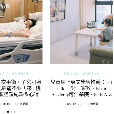
& 生活
成為媽媽之後
婚姻 & 生活
成為媽媽之後
一次手術，子宮肌腺
兒童線上英文學習推薦： 51
經痛不要再來 | 桃
talk 一對一家教、Khan
腹腔鏡紀錄＆心得
Academy可汗學院、Kids A-Z
TED
POSTED
3-10-05
BY
流氓顆
2023-06-20
BY
流氓顆
ON