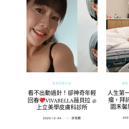
醫美經驗分享
婚姻 
看不出動過針！卻神奇年輕
人生第
瘤，拜託
回春
VIVABELLA薇貝拉 @
園禾馨
上立美學皮膚科診所
POS
202
POSTED
2025-12-04
BY
流氓顆
ON
ON