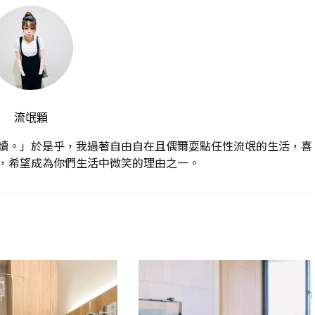
流氓顆
讀。」於是乎，我過著自由自在且偶爾耍點任性流氓的生活，喜
，希望成為你們生活中微笑的理由之一。