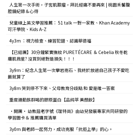
人生第一次手術，子宮肌腺瘤，拜託經痛不要再來 | 桃園禾馨腹
腔鏡紀錄＆心得
兒童線上英文學習推薦： 51 talk 一對一家教、Khan Academy
可汗學院、Kids A-Z
4y3m ：視力檢查、練習犯錯、認識華德福
【已結團】30分鐘緊實撫紋 PURETÉCARE ＆ Cebelia 秋冬乾
癢肌救星? 沒買到絕對是損失！！！
3y9m：紀念人生第一次攀岩抱石、我終於放過自己孩子不愛吃
飯就算了
3y8m 哭到停不下來、父母教育分歧點 和 愛是唯一答案
重度運動族群喝的膠原蛋白【品純萃 美顏飲】
•開團• 幼教屆老字號《理特尚》由幼兒發展專家共同研發的
學習圖卡＆ 推薦購買清單
3y0m 與老師一起努力，成功克服「抗拒上學」的心。