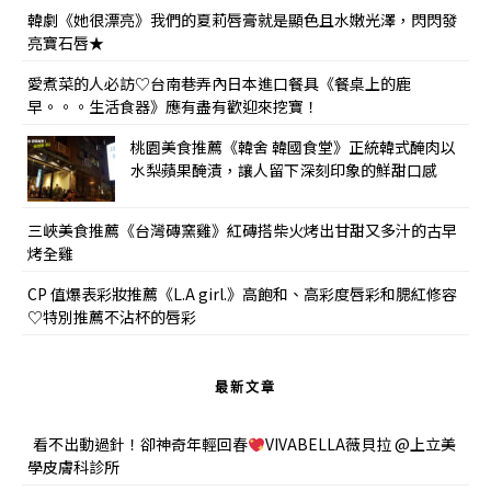
韓劇《她很漂亮》我們的夏莉唇膏就是顯色且水嫩光澤，閃閃發
亮寶石唇★
愛煮菜的人必訪♡台南巷弄內日本進口餐具《餐桌上的鹿
早。。。生活食器》應有盡有歡迎來挖寶！
桃園美食推薦《韓舍 韓國食堂》正統韓式醃肉以
水梨蘋果醃漬，讓人留下深刻印象的鮮甜口感
三峽美食推薦《台灣磚窯雞》紅磚搭柴火烤出甘甜又多汁的古早
烤全雞
CP 值爆表彩妝推薦《L.A girl.》高飽和、高彩度唇彩和腮紅修容
♡特別推薦不沾杯的唇彩
最新文章
看不出動過針！卻神奇年輕回春
VIVABELLA薇貝拉 @上立美
學皮膚科診所