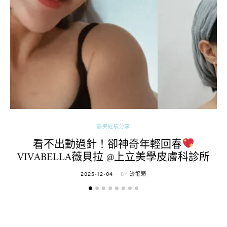
醫美經驗分享
看不出動過針！卻神奇年輕回春
VIVABELLA薇貝拉 @上立美學皮膚科診所
POSTED
2025-12-04
BY
流氓顆
ON