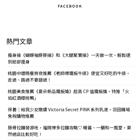
FACEBOOK
熱門文章
瘦身操《蝴蝶袖掰掰操》和《大腿緊實操》一天做一次，輕鬆達
到局部痩身
桃園中壢晚餐宵夜推薦《老師傅鐵板牛排》便宜又好吃的牛排，
走過、路過不要錯過！
桃園美食推薦《夏朵新品鐵板燒》超高 CP 值鐵板燒，特推「火
焰紅酒櫻桃鴨」
保養｜給我少女嫩膚 Victoria Secret PINK 系列乳液，羽田機場
免稅購物推薦
豚骨拉麵發源地，福岡博多拉麵攻略♡ 暖暮、一蘭和一風堂，果
然總店比較好吃！