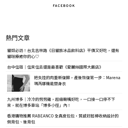
FACEBOOK
熱門文章
貓奴必訪！台北吉林路《日貓族冰品飲料店》平價又好吃，還有
貓咪療癒你的心♡
台中住宿｜住來住去還是最喜歡《愛麗絲國際大飯店》
把失控的肉重新復歸，產後恢復第一步：Marena
瑪芮娜機能塑身衣
九州博多｜冷冷的努努雞，超級唰嘴好吃，一口接一口停不下
來，就在博多車站「博多小徑」內！
香港購物推薦 RABEANCO 全真皮包包，質感好超棒收納設計的
側背包、後背包