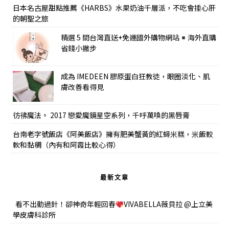
日本名古屋甜點推薦《HARBS》水果奶油千層派，不吃會捶心肝
的朝聖之旅
精選 5 間台灣直送+免運國外購物網站
海外直購
省錢小撇步
成為 IMEDEEN 膠原蛋白狂教徒，眼圈淡化、肌
膚改善看得見
彷彿魔法。 2017 戀愛魔鏡星空系列，千呼萬喚的黑唇膏
台南老字號飯店《阿美飯店》擁有肥美蟹黃的紅蟳米糕，米飯較
軟和黏稠（內有和阿霞比較心得）
最新文章
看不出動過針！卻神奇年輕回春
VIVABELLA薇貝拉 @上立美
學皮膚科診所