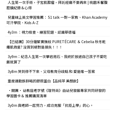
人生第一次手術，子宮肌腺瘤，拜託經痛不要再來 | 桃園禾馨腹
腔鏡紀錄＆心得
兒童線上英文學習推薦： 51 talk 一對一家教、Khan Academy
可汗學院、Kids A-Z
4y3m ：視力檢查、練習犯錯、認識華德福
【已結團】30分鐘緊實撫紋 PURETÉCARE ＆ Cebelia 秋冬乾
癢肌救星? 沒買到絕對是損失！！！
3y9m：紀念人生第一次攀岩抱石、我終於放過自己孩子不愛吃
飯就算了
3y8m 哭到停不下來、父母教育分歧點 和 愛是唯一答案
重度運動族群喝的膠原蛋白【品純萃 美顏飲】
•開團• 幼教屆老字號《理特尚》由幼兒發展專家共同研發的
學習圖卡＆ 推薦購買清單
3y0m 與老師一起努力，成功克服「抗拒上學」的心。