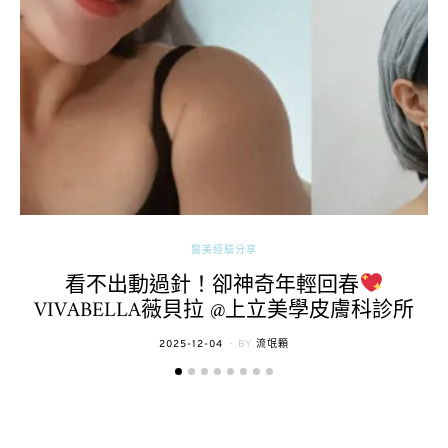
醫美經驗分享
看不出動過針！卻神奇年輕回春
VIVABELLA薇貝拉 @上立美學皮膚科診所
POSTED
2025-12-04
BY
流氓顆
ON