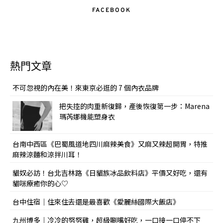
FACEBOOK
熱門文章
不可忽視的內在美！來東京必逛的 7 個內衣品牌
把失控的肉重新復歸，產後恢復第一步：Marena
瑪芮娜機能塑身衣
台南中西區《巴蜀風道地四川麻辣美食》又麻又辣超開胃，特推
麻辣涼麵和涼拌川耳！
貓奴必訪！台北吉林路《日貓族冰品飲料店》平價又好吃，還有
貓咪療癒你的心♡
台中住宿｜住來住去還是最喜歡《愛麗絲國際大飯店》
九州博多｜冷冷的努努雞，超級唰嘴好吃，一口接一口停不下