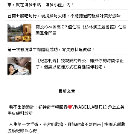
來，就在博多車站「博多小徑」內！
台南七股吃蚵行，現撈鮮蚵火烤，不能錯過的新鮮味美好滋味
南投杉林溪高 CP 值住宿《杉林溪主題會館》住宿
園區免門票
第一次做清燉牛肉麵就成功，零失敗料理教學！
【紀念刺青】致親愛的外公：雖然你的時間停止
了，但請以這樣方式在身邊陪伴我吧。
最新文章
看不出動過針！卻神奇年輕回春
VIVABELLA薇貝拉 @上立美
學皮膚科診所
人生第一次手術，子宮肌腺瘤，拜託經痛不要再來 | 桃園禾馨腹
腔鏡紀錄＆心得