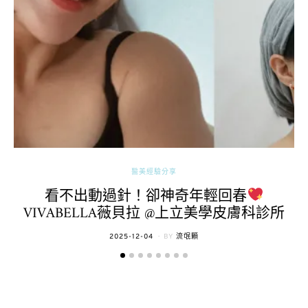
醫美經驗分享
看不出動過針！卻神奇年輕回春
VIVABELLA薇貝拉 @上立美學皮膚科診所
POSTED
2025-12-04
BY
流氓顆
ON