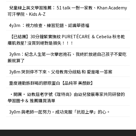
兒童線上英文學習推薦： 51 talk 一對一家教、Khan Academy
可汗學院、Kids A-Z
4y3m ：視力檢查、練習犯錯、認識華德福
【已結團】30分鐘緊實撫紋 PURETÉCARE ＆ Cebelia 秋冬乾
癢肌救星? 沒買到絕對是損失！！！
3y9m：紀念人生第一次攀岩抱石、我終於放過自己孩子不愛吃
飯就算了
3y8m 哭到停不下來、父母教育分歧點 和 愛是唯一答案
重度運動族群喝的膠原蛋白【品純萃 美顏飲】
•開團• 幼教屆老字號《理特尚》由幼兒發展專家共同研發的
學習圖卡＆ 推薦購買清單
3y0m 與老師一起努力，成功克服「抗拒上學」的心。