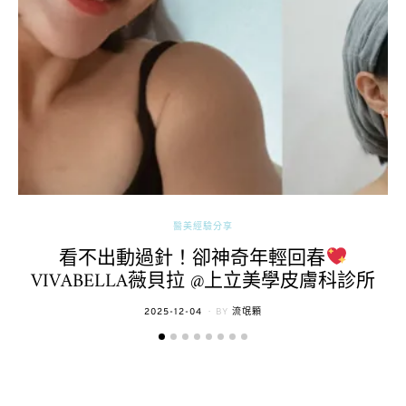
醫美經驗分享
看不出動過針！卻神奇年輕回春
VIVABELLA薇貝拉 @上立美學皮膚科診所
POSTED
2025-12-04
BY
流氓顆
ON