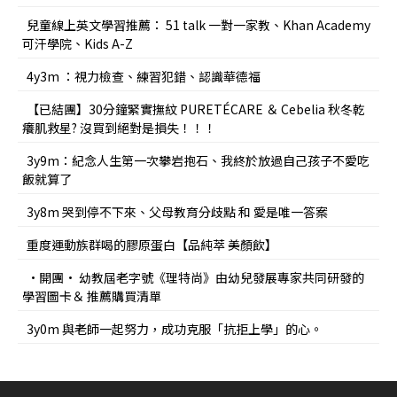
兒童線上英文學習推薦： 51 talk 一對一家教、Khan Academy
可汗學院、Kids A-Z
4y3m ：視力檢查、練習犯錯、認識華德福
【已結團】30分鐘緊實撫紋 PURETÉCARE ＆ Cebelia 秋冬乾
癢肌救星? 沒買到絕對是損失！！！
3y9m：紀念人生第一次攀岩抱石、我終於放過自己孩子不愛吃
飯就算了
3y8m 哭到停不下來、父母教育分歧點 和 愛是唯一答案
重度運動族群喝的膠原蛋白【品純萃 美顏飲】
•開團• 幼教屆老字號《理特尚》由幼兒發展專家共同研發的
學習圖卡＆ 推薦購買清單
3y0m 與老師一起努力，成功克服「抗拒上學」的心。