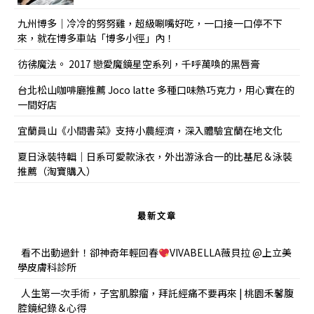
九州博多｜冷冷的努努雞，超級唰嘴好吃，一口接一口停不下
來，就在博多車站「博多小徑」內！
彷彿魔法。 2017 戀愛魔鏡星空系列，千呼萬喚的黑唇膏
台北松山咖啡廳推薦 Joco latte 多種口味熱巧克力，用心實在的
一間好店
宜蘭員山《小間書菜》支持小農經濟，深入體驗宜蘭在地文化
夏日泳裝特輯｜日系可愛款泳衣，外出游泳合一的比基尼＆泳裝
推薦（淘寶購入）
最新文章
看不出動過針！卻神奇年輕回春
VIVABELLA薇貝拉 @上立美
學皮膚科診所
人生第一次手術，子宮肌腺瘤，拜託經痛不要再來 | 桃園禾馨腹
腔鏡紀錄＆心得