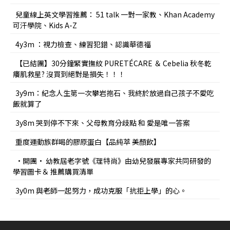
兒童線上英文學習推薦： 51 talk 一對一家教、Khan Academy
可汗學院、Kids A-Z
4y3m ：視力檢查、練習犯錯、認識華德福
【已結團】30分鐘緊實撫紋 PURETÉCARE ＆ Cebelia 秋冬乾
癢肌救星? 沒買到絕對是損失！！！
3y9m：紀念人生第一次攀岩抱石、我終於放過自己孩子不愛吃
飯就算了
3y8m 哭到停不下來、父母教育分歧點 和 愛是唯一答案
重度運動族群喝的膠原蛋白【品純萃 美顏飲】
•開團• 幼教屆老字號《理特尚》由幼兒發展專家共同研發的
學習圖卡＆ 推薦購買清單
3y0m 與老師一起努力，成功克服「抗拒上學」的心。