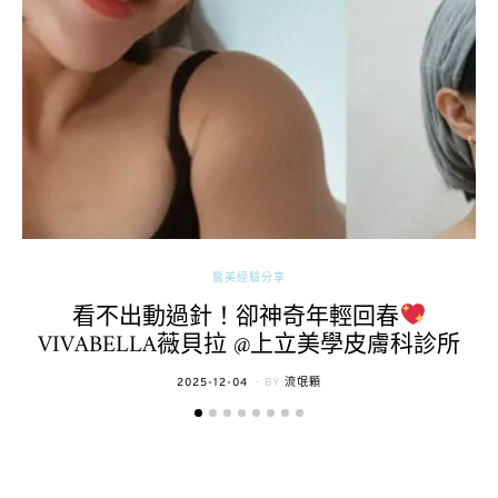
醫美經驗分享
看不出動過針！卻神奇年輕回春
VIVABELLA薇貝拉 @上立美學皮膚科診所
POSTED
2025-12-04
BY
流氓顆
ON