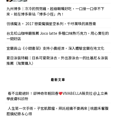
九州博多｜冷冷的努努雞，超級唰嘴好吃，一口接一口停不下
來，就在博多車站「博多小徑」內！
彷彿魔法。 2017 戀愛魔鏡星空系列，千呼萬喚的黑唇膏
台北松山咖啡廳推薦 Joco latte 多種口味熱巧克力，用心實在的
一間好店
宜蘭員山《小間書菜》支持小農經濟，深入體驗宜蘭在地文化
夏日泳裝特輯｜日系可愛款泳衣，外出游泳合一的比基尼＆泳裝
推薦（淘寶購入）
最新文章
看不出動過針！卻神奇年輕回春
VIVABELLA薇貝拉 @上立美
學皮膚科診所
人生第一次手術，子宮肌腺瘤，拜託經痛不要再來 | 桃園禾馨腹
腔鏡紀錄＆心得