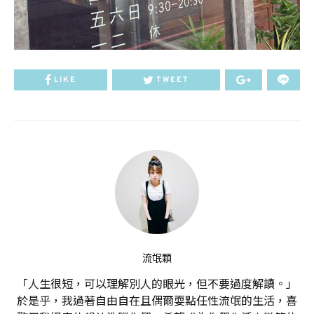
LIKE
TWEET
流氓顆
「人生很短，可以理解別人的眼光，但不要過度解讀。」
於是乎，我過著自由自在且偶爾耍點任性流氓的生活，喜