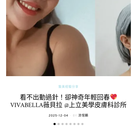
醫美經驗分享
看不出動過針！卻神奇年輕回春
VIVABELLA薇貝拉 @上立美學皮膚科診所
POSTED
2025-12-04
BY
流氓顆
ON