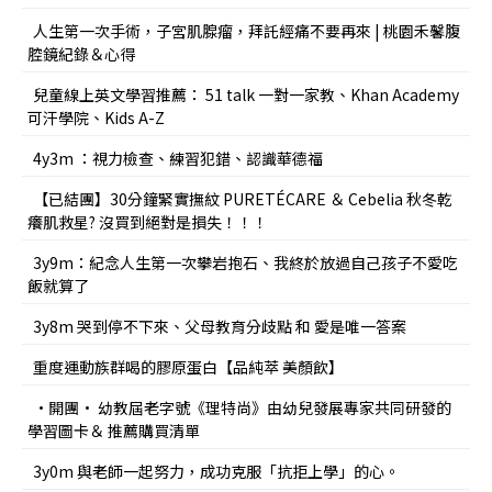
人生第一次手術，子宮肌腺瘤，拜託經痛不要再來 | 桃園禾馨腹
腔鏡紀錄＆心得
兒童線上英文學習推薦： 51 talk 一對一家教、Khan Academy
可汗學院、Kids A-Z
4y3m ：視力檢查、練習犯錯、認識華德福
【已結團】30分鐘緊實撫紋 PURETÉCARE ＆ Cebelia 秋冬乾
癢肌救星? 沒買到絕對是損失！！！
3y9m：紀念人生第一次攀岩抱石、我終於放過自己孩子不愛吃
飯就算了
3y8m 哭到停不下來、父母教育分歧點 和 愛是唯一答案
重度運動族群喝的膠原蛋白【品純萃 美顏飲】
•開團• 幼教屆老字號《理特尚》由幼兒發展專家共同研發的
學習圖卡＆ 推薦購買清單
3y0m 與老師一起努力，成功克服「抗拒上學」的心。