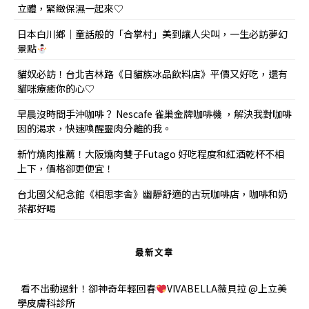
立體，緊緻保濕一起來♡
日本白川鄉｜童話般的「合掌村」美到讓人尖叫，一生必訪夢幻
景點
貓奴必訪！台北吉林路《日貓族冰品飲料店》平價又好吃，還有
貓咪療癒你的心♡
早晨沒時間手沖咖啡？ Nescafe 雀巢金牌咖啡機 ，解決我對咖啡
因的渴求，快速喚醒靈肉分離的我。
新竹燒肉推薦！大阪燒肉雙子Futago 好吃程度和紅酒乾杯不相
上下，價格卻更便宜！
台北國父紀念館《相思李舍》幽靜舒適的古玩咖啡店，咖啡和奶
茶都好喝
最新文章
看不出動過針！卻神奇年輕回春
VIVABELLA薇貝拉 @上立美
學皮膚科診所