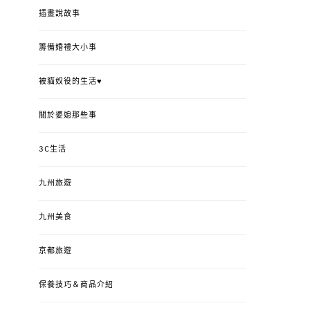
插畫說故事
籌備婚禮大小事
被貓奴役的生活♥
關於婆媳那些事
3C生活
九州旅遊
九州美食
京都旅遊
保養技巧＆商品介紹