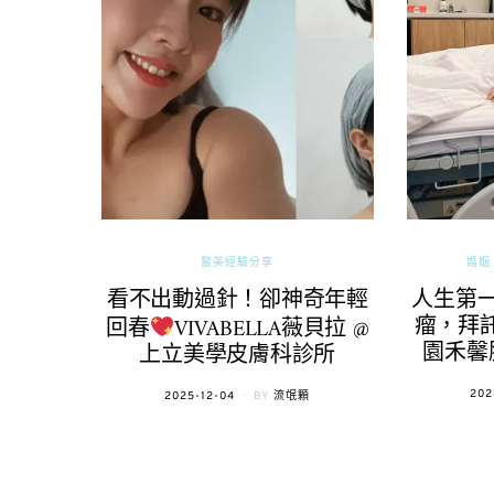
醫美經驗分享
婚姻 
看不出動過針！卻神奇年輕
人生第
瘤，拜託
回春
VIVABELLA薇貝拉 @
園禾馨
上立美學皮膚科診所
POS
202
POSTED
2025-12-04
BY
流氓顆
ON
ON