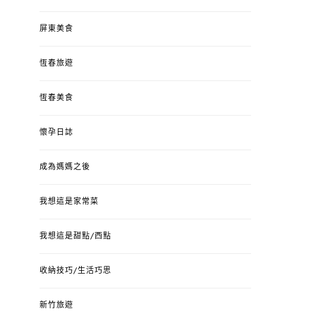
屏東美食
恆春旅遊
恆春美食
懷孕日誌
成為媽媽之後
我想這是家常菜
我想這是甜點/西點
收納技巧/生活巧思
新竹旅遊