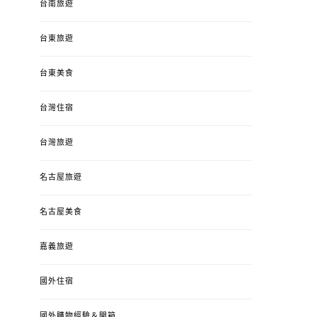
台南旅遊
台東旅遊
台東美食
台灣住宿
台灣旅遊
婚姻 & 生活
成為媽媽之後
婚姻 & 生活
成
名古屋旅遊
4y3m ：視力檢查、練習犯
【已結團】30
錯、認識華德福
PURETÉCARE ＆ 
名古屋美食
冬乾癢肌救星?
POSTED
2023-04-12
BY
流氓顆
是損失！
ON
嘉義旅遊
POSTED
2022-12-05
B
ON
國外住宿
國外購物經驗＆開箱