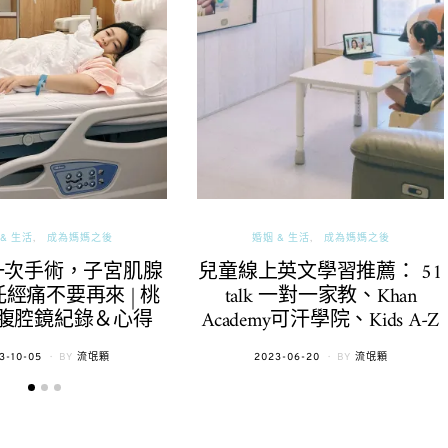
& 生活
成為媽媽之後
婚姻 & 生活
成為媽媽之後
一次手術，子宮肌腺
兒童線上英文學習推薦： 51
經痛不要再來 | 桃
talk 一對一家教、Khan
腹腔鏡紀錄＆心得
Academy可汗學院、Kids A-Z
TED
POSTED
3-10-05
BY
流氓顆
2023-06-20
BY
流氓顆
ON