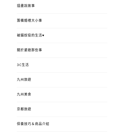
插畫說故事
籌備婚禮大小事
被貓奴役的生活♥
關於婆媳那些事
3C生活
九州旅遊
九州美食
京都旅遊
保養技巧＆商品介紹