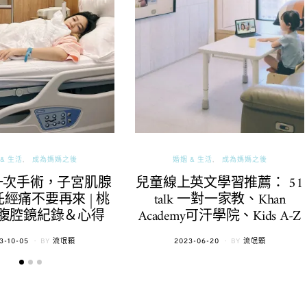
& 生活
成為媽媽之後
婚姻 & 生活
成為媽媽之後
一次手術，子宮肌腺
兒童線上英文學習推薦： 51
經痛不要再來 | 桃
talk 一對一家教、Khan
腹腔鏡紀錄＆心得
Academy可汗學院、Kids A-Z
TED
POSTED
3-10-05
BY
流氓顆
2023-06-20
BY
流氓顆
ON