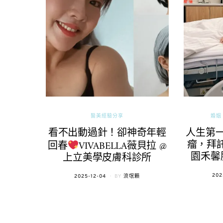
醫美經驗分享
婚姻 
看不出動過針！卻神奇年輕
人生第
瘤，拜託
回春
VIVABELLA薇貝拉 @
園禾馨
上立美學皮膚科診所
POS
202
POSTED
2025-12-04
BY
流氓顆
ON
ON