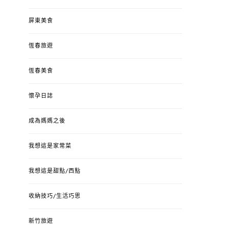
屏東美食
恆春旅遊
恆春美食
懷孕日誌
成為媽媽之後
我想這是家常菜
我想這是甜點/西點
收納技巧/生活巧思
新竹旅遊