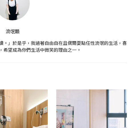
流氓顆
讀。」於是乎，我過著自由自在且偶爾耍點任性流氓的生活，喜
，希望成為你們生活中微笑的理由之一。