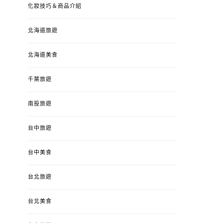
化妝技巧＆商品介紹
北海道旅遊
北海道美食
千葉旅遊
南投旅遊
婚姻 & 生活
成為媽媽之後
婚姻 & 生活
成
台中旅遊
4y3m ：視力檢查、練習犯
【已結團】30
錯、認識華德福
PURETÉCARE ＆ 
冬乾癢肌救星?
台中美食
POSTED
2023-04-12
BY
流氓顆
是損失！
ON
台北旅遊
POSTED
2022-12-05
B
ON
台北美食