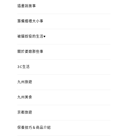
插畫說故事
籌備婚禮大小事
被貓奴役的生活♥
關於婆媳那些事
3C生活
九州旅遊
九州美食
京都旅遊
保養技巧＆商品介紹