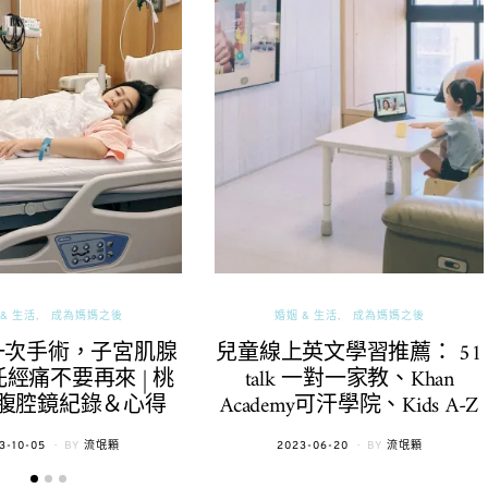
& 生活
成為媽媽之後
婚姻 & 生活
成為媽媽之後
一次手術，子宮肌腺
兒童線上英文學習推薦： 51
經痛不要再來 | 桃
talk 一對一家教、Khan
腹腔鏡紀錄＆心得
Academy可汗學院、Kids A-Z
TED
POSTED
3-10-05
BY
流氓顆
2023-06-20
BY
流氓顆
ON