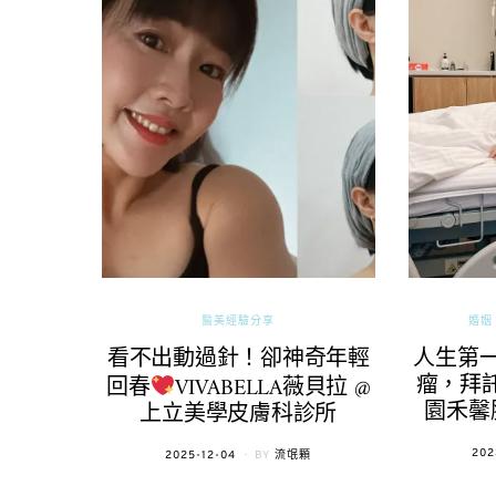
醫美經驗分享
婚姻 
看不出動過針！卻神奇年輕
人生第
瘤，拜託
回春
VIVABELLA薇貝拉 @
園禾馨
上立美學皮膚科診所
POS
202
POSTED
2025-12-04
BY
流氓顆
ON
ON