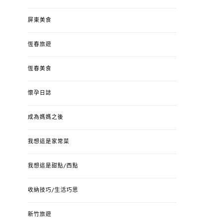
屏東美食
恆春旅遊
恆春美食
懷孕日誌
成為媽媽之後
我想這是家常菜
我想這是甜點/西點
收納技巧/生活巧思
新竹旅遊