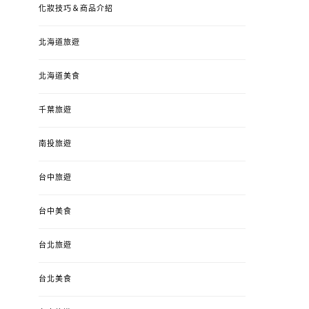
化妝技巧＆商品介紹
北海道旅遊
北海道美食
千葉旅遊
南投旅遊
台中旅遊
婚姻 & 生活
成為媽媽之後
婚姻 & 生活
成
台中美食
4y3m ：視力檢查、練習犯
【已結團】30
錯、認識華德福
PURETÉCARE ＆ 
台北旅遊
冬乾癢肌救星?
POSTED
2023-04-12
BY
流氓顆
是損失！
ON
台北美食
POSTED
2022-12-05
B
ON