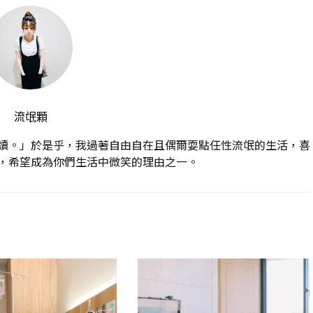
流氓顆
讀。」於是乎，我過著自由自在且偶爾耍點任性流氓的生活，喜
，希望成為你們生活中微笑的理由之一。