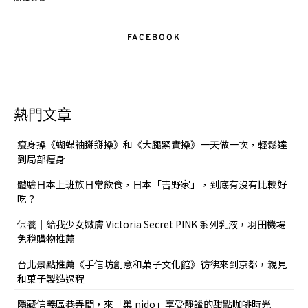
FACEBOOK
熱門文章
瘦身操《蝴蝶袖掰掰操》和《大腿緊實操》一天做一次，輕鬆達
到局部痩身
體驗日本上班族日常飲食，日本「吉野家」，到底有沒有比較好
吃？
保養｜給我少女嫩膚 Victoria Secret PINK 系列乳液，羽田機場
免稅購物推薦
台北景點推薦《手信坊創意和菓子文化館》彷彿來到京都，親見
和菓子製造過程
隱藏信義區巷弄間，來「巢 nido」享受靜謐的甜點咖啡時光