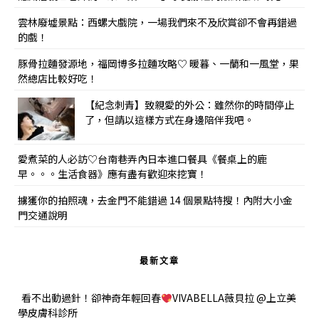
雲林廢墟景點：西螺大戲院，一場我們來不及欣賞卻不會再錯過
的戲！
豚骨拉麵發源地，福岡博多拉麵攻略♡ 暖暮、一蘭和一風堂，果
然總店比較好吃！
【紀念刺青】致親愛的外公：雖然你的時間停止
了，但請以這樣方式在身邊陪伴我吧。
愛煮菜的人必訪♡台南巷弄內日本進口餐具《餐桌上的鹿
早。。。生活食器》應有盡有歡迎來挖寶！
擄獲你的拍照魂，去金門不能錯過 14 個景點特搜！內附大小金
門交通說明
最新文章
看不出動過針！卻神奇年輕回春
VIVABELLA薇貝拉 @上立美
學皮膚科診所