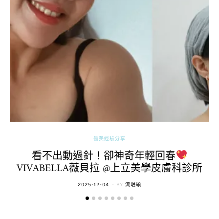
醫美經驗分享
看不出動過針！卻神奇年輕回春
VIVABELLA薇貝拉 @上立美學皮膚科診所
POSTED
2025-12-04
BY
流氓顆
ON