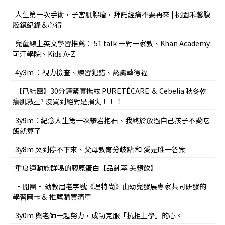
人生第一次手術，子宮肌腺瘤，拜託經痛不要再來 | 桃園禾馨腹
腔鏡紀錄＆心得
兒童線上英文學習推薦： 51 talk 一對一家教、Khan Academy
可汗學院、Kids A-Z
4y3m ：視力檢查、練習犯錯、認識華德福
【已結團】30分鐘緊實撫紋 PURETÉCARE ＆ Cebelia 秋冬乾
癢肌救星? 沒買到絕對是損失！！！
3y9m：紀念人生第一次攀岩抱石、我終於放過自己孩子不愛吃
飯就算了
3y8m 哭到停不下來、父母教育分歧點 和 愛是唯一答案
重度運動族群喝的膠原蛋白【品純萃 美顏飲】
•開團• 幼教屆老字號《理特尚》由幼兒發展專家共同研發的
學習圖卡＆ 推薦購買清單
3y0m 與老師一起努力，成功克服「抗拒上學」的心。