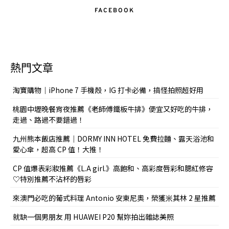
FACEBOOK
熱門文章
淘寶購物｜iPhone 7 手機殼，IG 打卡必備，搞怪拍照超好用
桃園中壢晚餐宵夜推薦《老師傅鐵板牛排》便宜又好吃的牛排，
走過、路過不要錯過！
九州熊本飯店推薦｜DORMY INN HOTEL 免費拉麵、露天浴池和
愛心傘，超高 CP 值！大推！
CP 值爆表彩妝推薦《L.A girl.》高飽和、高彩度唇彩和腮紅修容
♡特別推薦不沾杯的唇彩
來澳門必吃的葡式料理 Antonio 安東尼奧，榮獲米其林 2 星推薦
就缺一個男朋友 用 HUAWEI P20 幫妳拍出雜誌美照