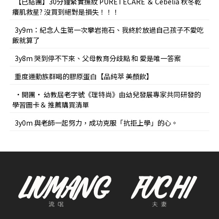
【已結團】30分鐘緊實撫紋 PURETÉCARE ＆ Cebelia 秋冬乾
癢肌救星? 沒買到絕對是損失！！！
3y9m：紀念人生第一次攀岩抱石、我終於放過自己孩子不愛吃
飯就算了
3y8m 哭到停不下來、父母教育分歧點 和 愛是唯一答案
重度運動族群喝的膠原蛋白【品純萃 美顏飲】
•開團• 幼教屆老字號《理特尚》由幼兒發展專家共同研發的
學習圖卡＆ 推薦購買清單
3y0m 與老師一起努力，成功克服「抗拒上學」的心。