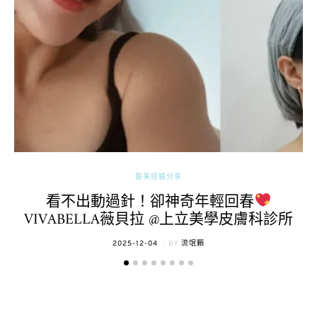
醫美經驗分享
看不出動過針！卻神奇年輕回春
VIVABELLA薇貝拉 @上立美學皮膚科診所
POSTED
2025-12-04
BY
流氓顆
ON