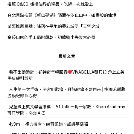
推薦 O&CO. 橄欖油界的精品，吃過一次就愛上
台北景點推薦《新山夢湖》隱藏在汐止山中，如畫般的仙境
苗栗推薦景點：降落在平地的夢幻城堡「天空之城」
金莎口味的手工貓咪餅乾，初體驗小失敗大心得
最新文章
看不出動過針！卻神奇年輕回春
VIVABELLA薇貝拉 @上立美
學皮膚科診所
人生第一次手術，子宮肌腺瘤，拜託經痛不要再來 | 桃園禾馨腹
腔鏡紀錄＆心得
兒童線上英文學習推薦： 51 talk 一對一家教、Khan Academy
可汗學院、Kids A-Z
4y3m ：視力檢查、練習犯錯、認識華德福