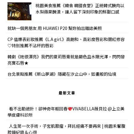
桃園美食推薦《韓舍 韓國食堂》正統韓式醃肉以
水梨蘋果醃漬，讓人留下深刻印象的鮮甜口感
就缺一個男朋友 用 HUAWEI P20 幫妳拍出雜誌美照
CP 值爆表彩妝推薦《L.A girl.》高飽和、高彩度唇彩和腮紅修容
♡特別推薦不沾杯的唇彩
韓劇《她很漂亮》我們的夏莉唇膏就是顯色且水嫩光澤，閃閃發
亮寶石唇★
台北景點推薦《新山夢湖》隱藏在汐止山中，如畫般的仙境
最新文章
看不出動過針！卻神奇年輕回春
VIVABELLA薇貝拉 @上立美
學皮膚科診所
人生第一次手術，子宮肌腺瘤，拜託經痛不要再來 | 桃園禾馨腹
腔鏡紀錄＆心得