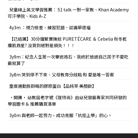
兒童線上英文學習推薦： 51 talk 一對一家教、Khan Academy
可汗學院、Kids A-Z
4y3m ：視力檢查、練習犯錯、認識華德福
【已結團】30分鐘緊實撫紋 PURETÉCARE ＆ Cebelia 秋冬乾
癢肌救星? 沒買到絕對是損失！！！
3y9m：紀念人生第一次攀岩抱石、我終於放過自己孩子不愛吃
飯就算了
3y8m 哭到停不下來、父母教育分歧點 和 愛是唯一答案
重度運動族群喝的膠原蛋白【品純萃 美顏飲】
•開團• 幼教屆老字號《理特尚》由幼兒發展專家共同研發的
學習圖卡＆ 推薦購買清單
3y0m 與老師一起努力，成功克服「抗拒上學」的心。