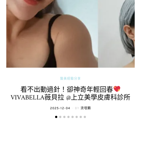
醫美經驗分享
看不出動過針！卻神奇年輕回春
VIVABELLA薇貝拉 @上立美學皮膚科診所
POSTED
2025-12-04
BY
流氓顆
ON