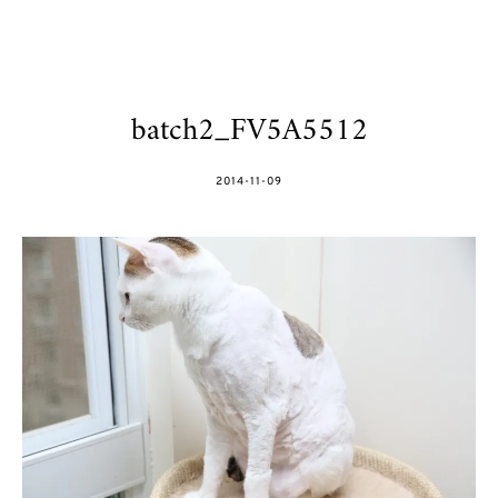
batch2_FV5A5512
POSTED
2014-11-09
ON