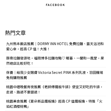
FACEBOOK
熱門文章
九州熊本飯店推薦｜DORMY INN HOTEL 免費拉麵、露天浴池和
愛心傘，超高 CP 值！大推！
豚骨拉麵發源地，福岡博多拉麵攻略♡ 暖暮、一蘭和一風堂，果
然總店比較好吃！
保養｜給我少女嫩膚 Victoria Secret PINK 系列乳液，羽田機場
免稅購物推薦
桃園中壢晚餐宵夜推薦《老師傅鐵板牛排》便宜又好吃的牛排，
走過、路過不要錯過！
桃園美食推薦《夏朵新品鐵板燒》超高 CP 值鐵板燒，特推「火
焰紅酒櫻桃鴨」