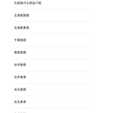
化妝技巧＆商品介紹
北海道旅遊
北海道美食
千葉旅遊
婚姻 & 生活
成為媽媽之後
婚姻 & 生活
成
南投旅遊
4y3m ：視力檢查、練習犯
【已結團】30
錯、認識華德福
PURETÉCARE ＆ 
台中旅遊
冬乾癢肌救星?
POSTED
2023-04-12
BY
流氓顆
是損失！
台中美食
ON
POSTED
2022-12-05
B
台北旅遊
ON
台北美食