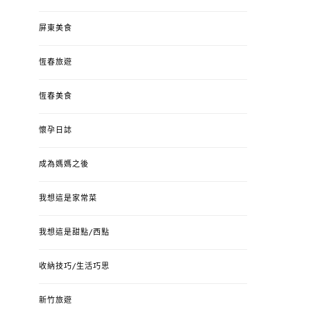
屏東美食
恆春旅遊
恆春美食
懷孕日誌
成為媽媽之後
我想這是家常菜
我想這是甜點/西點
收納技巧/生活巧思
新竹旅遊