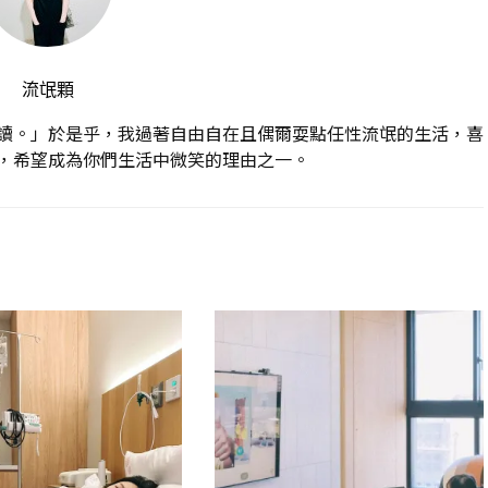
流氓顆
讀。」於是乎，我過著自由自在且偶爾耍點任性流氓的生活，喜
，希望成為你們生活中微笑的理由之一。