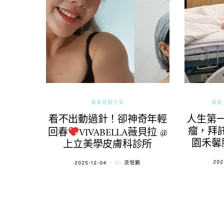
醫美經驗分享
婚姻 
看不出動過針！卻神奇年輕
人生第
瘤，拜託
回春
VIVABELLA薇貝拉 @
園禾馨
上立美學皮膚科診所
POS
202
POSTED
2025-12-04
BY
流氓顆
ON
ON