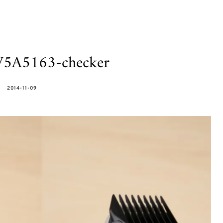
V5A5163-checker
POSTED
2014-11-09
ON