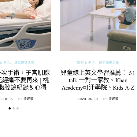
& 生活
成為媽媽之後
婚姻 & 生活
成為媽媽之後
一次手術，子宮肌腺
兒童線上英文學習推薦： 51
經痛不要再來 | 桃
talk 一對一家教、Khan
腹腔鏡紀錄＆心得
Academy可汗學院、Kids A-Z
TED
POSTED
3-10-05
BY
流氓顆
2023-06-20
BY
流氓顆
ON