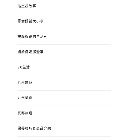
插畫說故事
籌備婚禮大小事
被貓奴役的生活♥
關於婆媳那些事
3C生活
九州旅遊
九州美食
京都旅遊
保養技巧＆商品介紹