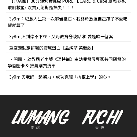
【已結團】30分鐘緊實撫紋 PURETÉCARE ＆ Cebelia 秋冬乾
癢肌救星? 沒買到絕對是損失！！！
3y9m：紀念人生第一次攀岩抱石、我終於放過自己孩子不愛吃
飯就算了
3y8m 哭到停不下來、父母教育分歧點 和 愛是唯一答案
重度運動族群喝的膠原蛋白【品純萃 美顏飲】
•開團• 幼教屆老字號《理特尚》由幼兒發展專家共同研發的
學習圖卡＆ 推薦購買清單
3y0m 與老師一起努力，成功克服「抗拒上學」的心。