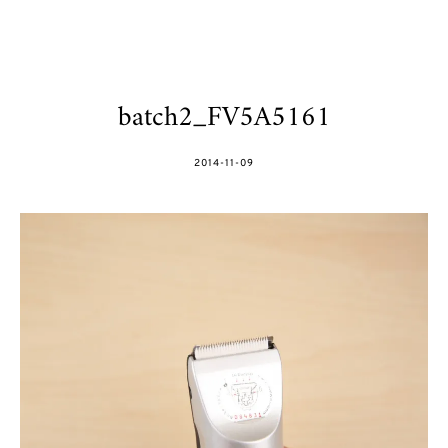
batch2_FV5A5161
POSTED
2014-11-09
ON