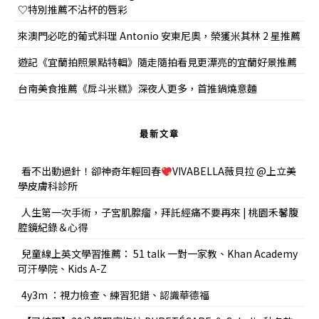
♡特別推薦不沾杯的唇彩
來澳門必吃的葡式料理 Antonio 安東尼奧，榮獲米其林 2 星推薦
遊記《宜蘭拍照景點特輯》隨走隨拍看見更漂亮的宜蘭好景推薦
台南美食推薦《戽斗米糕》深夜人更多，首推鍋燒意麵
最新文章
看不出動過針！卻神奇年輕回春
VIVABELLA薇貝拉 @上立美
學皮膚科診所
人生第一次手術，子宮肌腺瘤，拜託經痛不要再來 | 桃園禾馨腹
腔鏡紀錄＆心得
兒童線上英文學習推薦： 51 talk 一對一家教、Khan Academy
可汗學院、Kids A-Z
4y3m ：視力檢查、練習犯錯、認識華德福