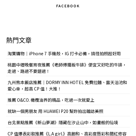
FACEBOOK
熱門文章
淘寶購物｜iPhone 7 手機殼，IG 打卡必備，搞怪拍照超好用
桃園中壢晚餐宵夜推薦《老師傅鐵板牛排》便宜又好吃的牛排，
走過、路過不要錯過！
九州熊本飯店推薦｜DORMY INN HOTEL 免費拉麵、露天浴池和
愛心傘，超高 CP 值！大推！
推薦 O&CO. 橄欖油界的精品，吃過一次就愛上
就缺一個男朋友 用 HUAWEI P20 幫妳拍出雜誌美照
台北景點推薦《新山夢湖》隱藏在汐止山中，如畫般的仙境
CP 值爆表彩妝推薦《L.A girl.》高飽和、高彩度唇彩和腮紅修容