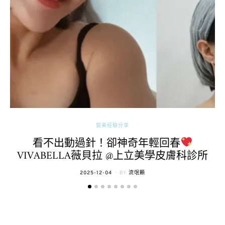
醫美經驗分享
看不出動過針！卻神奇年輕回春
VIVABELLA薇貝拉 @上立美學皮膚科診所
POSTED
2025-12-04
BY
流氓顆
ON