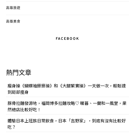
高雄旅遊
高雄美食
FACEBOOK
熱門文章
瘦身操《蝴蝶袖掰掰操》和《大腿緊實操》一天做一次，輕鬆達
到局部痩身
豚骨拉麵發源地，福岡博多拉麵攻略♡ 暖暮、一蘭和一風堂，果
然總店比較好吃！
體驗日本上班族日常飲食，日本「吉野家」，到底有沒有比較好
吃？