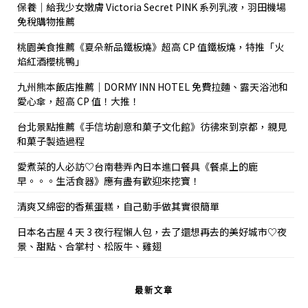
保養｜給我少女嫩膚 Victoria Secret PINK 系列乳液，羽田機場
免稅購物推薦
桃園美食推薦《夏朵新品鐵板燒》超高 CP 值鐵板燒，特推「火
焰紅酒櫻桃鴨」
九州熊本飯店推薦｜DORMY INN HOTEL 免費拉麵、露天浴池和
愛心傘，超高 CP 值！大推！
台北景點推薦《手信坊創意和菓子文化館》彷彿來到京都，親見
和菓子製造過程
愛煮菜的人必訪♡台南巷弄內日本進口餐具《餐桌上的鹿
早。。。生活食器》應有盡有歡迎來挖寶！
清爽又綿密的香蕉蛋糕，自己動手做其實很簡單
日本名古屋 4 天 3 夜行程懶人包，去了還想再去的美好城市♡夜
景、甜點、合掌村、松阪牛、雞翅
最新文章