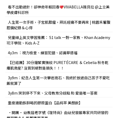
看不出動過針！卻神奇年輕回春
VIVABELLA薇貝拉 @上立美
學皮膚科診所
人生第一次手術，子宮肌腺瘤，拜託經痛不要再來 | 桃園禾馨腹
腔鏡紀錄＆心得
兒童線上英文學習推薦： 51 talk 一對一家教、Khan Academy
可汗學院、Kids A-Z
4y3m ：視力檢查、練習犯錯、認識華德福
【已結團】30分鐘緊實撫紋 PURETÉCARE ＆ Cebelia 秋冬乾
癢肌救星? 沒買到絕對是損失！！！
3y9m：紀念人生第一次攀岩抱石、我終於放過自己孩子不愛吃
飯就算了
3y8m 哭到停不下來、父母教育分歧點 和 愛是唯一答案
重度運動族群喝的膠原蛋白【品純萃 美顏飲】
•開團• 幼教屆老字號《理特尚》由幼兒發展專家共同研發的