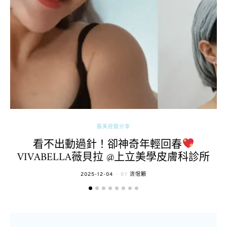
醫美經驗分享
看不出動過針！卻神奇年輕回春
VIVABELLA薇貝拉 @上立美學皮膚科診所
POSTED
2025-12-04
BY
流氓顆
ON