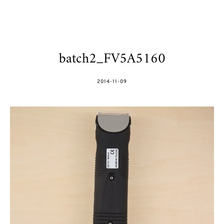
batch2_FV5A5160
POSTED
2014-11-09
ON