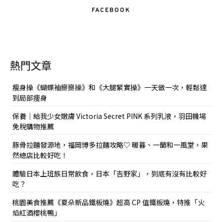
FACEBOOK
熱門文章
瘦身操《蝴蝶袖掰掰操》和《大腿緊實操》一天做一次，輕鬆達
到局部痩身
保養｜給我少女嫩膚 Victoria Secret PINK 系列乳液，羽田機場
免稅購物推薦
豚骨拉麵發源地，福岡博多拉麵攻略♡ 暖暮、一蘭和一風堂，果
然總店比較好吃！
體驗日本上班族日常飲食，日本「吉野家」，到底有沒有比較好
吃？
桃園美食推薦《夏朵新品鐵板燒》超高 CP 值鐵板燒，特推「火
焰紅酒櫻桃鴨」