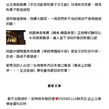
台北景點推薦《手信坊創意和菓子文化館》彷彿來到京都，親見
和菓子製造過程
雲林廢墟景點：西螺大戲院，一場我們來不及欣賞卻不會再錯過
的戲！
桃園美食推薦《韓舍 韓國食堂》正統韓式醃肉以
水梨蘋果醃漬，讓人留下深刻印象的鮮甜口感
桃園中壢晚餐宵夜推薦《老師傅鐵板牛排》便宜又好吃的牛排，
走過、路過不要錯過！
愛煮菜的人必訪♡台南巷弄內日本進口餐具《餐桌上的鹿
早。。。生活食器》應有盡有歡迎來挖寶！
最新文章
看不出動過針！卻神奇年輕回春
VIVABELLA薇貝拉 @上立美
學皮膚科診所