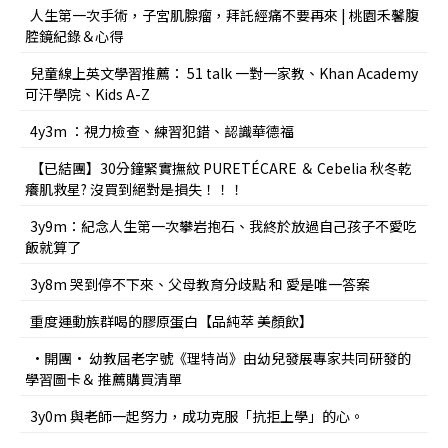
人生第一次手術，子宮肌腺瘤，拜託經痛不要再來 | 桃園禾馨腹
腔鏡紀錄＆心得
兒童線上英文學習推薦： 51 talk 一對一家教、Khan Academy
可汗學院、Kids A-Z
4y3m ：視力檢查、練習犯錯、認識華德福
【已結團】30分鐘緊實撫紋 PURETÉCARE ＆ Cebelia 秋冬乾
癢肌救星? 沒買到絕對是損失！！！
3y9m：紀念人生第一次攀岩抱石、我終於放過自己孩子不愛吃
飯就算了
3y8m 哭到停不下來、父母教育分歧點 和 愛是唯一答案
重度運動族群喝的膠原蛋白【品純萃 美顏飲】
•開團• 幼教屆老字號《理特尚》由幼兒發展專家共同研發的
學習圖卡＆ 推薦購買清單
3y0m 與老師一起努力，成功克服「抗拒上學」的心。