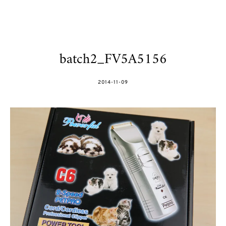
batch2_FV5A5156
POSTED
2014-11-09
ON