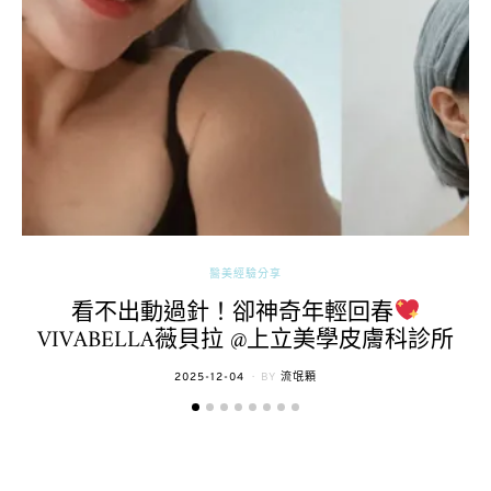
醫美經驗分享
看不出動過針！卻神奇年輕回春
VIVABELLA薇貝拉 @上立美學皮膚科診所
POSTED
2025-12-04
BY
流氓顆
ON