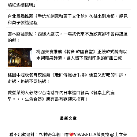
焰紅酒櫻桃鴨」
台北景點推薦《手信坊創意和菓子文化館》彷彿來到京都，親見
和菓子製造過程
雲林廢墟景點：西螺大戲院，一場我們來不及欣賞卻不會再錯過
的戲！
桃園美食推薦《韓舍 韓國食堂》正統韓式醃肉以
水梨蘋果醃漬，讓人留下深刻印象的鮮甜口感
桃園中壢晚餐宵夜推薦《老師傅鐵板牛排》便宜又好吃的牛排，
走過、路過不要錯過！
愛煮菜的人必訪♡台南巷弄內日本進口餐具《餐桌上的鹿
早。。。生活食器》應有盡有歡迎來挖寶！
最新文章
看不出動過針！卻神奇年輕回春
VIVABELLA薇貝拉 @上立美