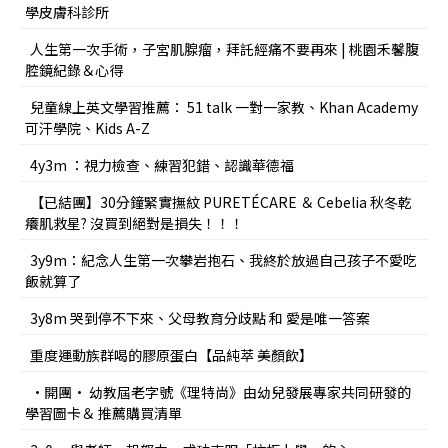
學皮膚科診所
人生第一次手術，子宮肌腺瘤，拜託經痛不要再來 | 桃園禾馨腹
腔鏡紀錄＆心得
兒童線上英文學習推薦： 51 talk 一對一家教、Khan Academy
可汗學院、Kids A-Z
4y3m ：視力檢查、練習犯錯、認識華德福
【已結團】30分鐘緊實撫紋 PURETÉCARE ＆ Cebelia 秋冬乾
癢肌救星? 沒買到絕對是損失！！！
3y9m：紀念人生第一次攀岩抱石、我終於放過自己孩子不愛吃
飯就算了
3y8m 哭到停不下來、父母教育分歧點 和 愛是唯一答案
重度運動族群喝的膠原蛋白【品純萃 美顏飲】
•開團• 幼教屆老字號《理特尚》由幼兒發展專家共同研發的
學習圖卡＆ 推薦購買清單