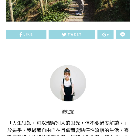
LIKE
TWEET
流氓顆
「人生很短，可以理解別人的眼光，但不要過度解讀。」
於是乎，我過著自由自在且偶爾耍點任性流氓的生活，喜