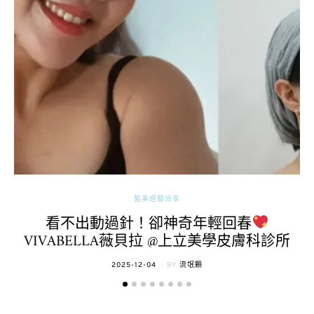
醫美經驗分享
看不出動過針！卻神奇年輕回春
VIVABELLA薇貝拉 @上立美學皮膚科診所
POSTED
2025-12-04
BY
流氓顆
ON