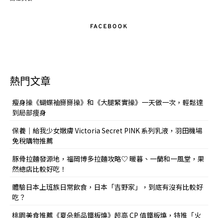
FACEBOOK
熱門文章
瘦身操《蝴蝶袖掰掰操》和《大腿緊實操》一天做一次，輕鬆達
到局部痩身
保養｜給我少女嫩膚 Victoria Secret PINK 系列乳液，羽田機場
免稅購物推薦
豚骨拉麵發源地，福岡博多拉麵攻略♡ 暖暮、一蘭和一風堂，果
然總店比較好吃！
體驗日本上班族日常飲食，日本「吉野家」，到底有沒有比較好
吃？
桃園美食推薦《夏朵新品鐵板燒》超高 CP 值鐵板燒，特推「火