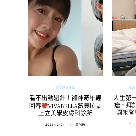
醫美經驗分享
婚姻 
看不出動過針！卻神奇年輕
人生第
瘤，拜託
回春
VIVABELLA薇貝拉 @
園禾馨
上立美學皮膚科診所
POS
202
POSTED
2025-12-04
BY
流氓顆
ON
ON