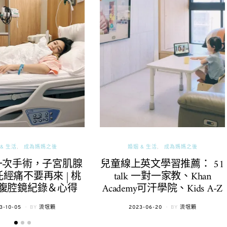
& 生活
成為媽媽之後
婚姻 & 生活
成為媽媽之後
一次手術，子宮肌腺
兒童線上英文學習推薦： 51
經痛不要再來 | 桃
talk 一對一家教、Khan
腹腔鏡紀錄＆心得
Academy可汗學院、Kids A-Z
TED
POSTED
3-10-05
BY
流氓顆
2023-06-20
BY
流氓顆
ON