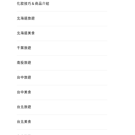
化妝技巧＆商品介紹
北海道旅遊
北海道美食
千葉旅遊
南投旅遊
台中旅遊
婚姻 & 生活
成為媽媽之後
婚姻 & 生活
成
台中美食
4y3m ：視力檢查、練習犯
【已結團】30
錯、認識華德福
PURETÉCARE ＆ 
台北旅遊
冬乾癢肌救星?
POSTED
2023-04-12
BY
流氓顆
是損失！
ON
台北美食
POSTED
2022-12-05
B
ON