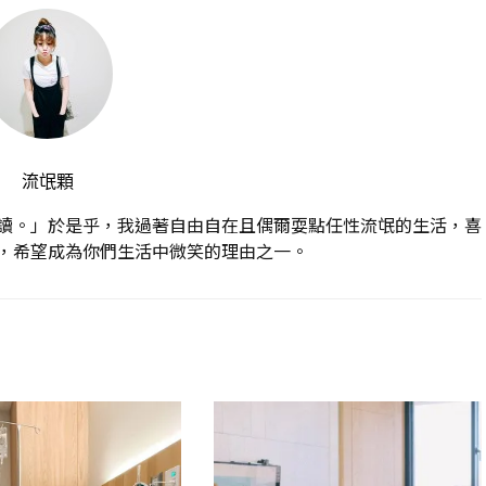
流氓顆
讀。」於是乎，我過著自由自在且偶爾耍點任性流氓的生活，喜
，希望成為你們生活中微笑的理由之一。