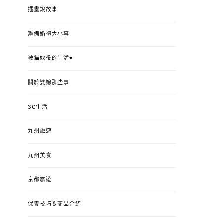
插畫說故事
籌備婚禮大小事
被貓奴役的生活♥
關於婆媳那些事
3C生活
九州旅遊
九州美食
京都旅遊
保養技巧＆商品介紹