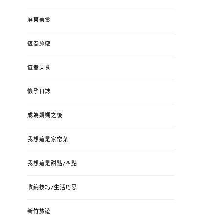
屏東美食
恆春旅遊
恆春美食
懷孕日誌
成為媽媽之後
我想這是家常菜
我想這是甜點/西點
收納技巧/生活巧思
新竹旅遊