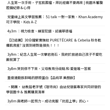
人生第一次手術，子宮肌腺瘤，拜託經痛不要再來 | 桃園禾馨腹
腔鏡紀錄＆心得
兒童線上英文學習推薦： 51 talk 一對一家教、Khan Academy
可汗學院、Kids A-Z
4y3m ：視力檢查、練習犯錯、認識華德福
【已結團】30分鐘緊實撫紋 PURETÉCARE ＆ Cebelia 秋冬乾
癢肌救星? 沒買到絕對是損失！！！
3y9m：紀念人生第一次攀岩抱石、我終於放過自己孩子不愛吃
飯就算了
3y8m 哭到停不下來、父母教育分歧點 和 愛是唯一答案
重度運動族群喝的膠原蛋白【品純萃 美顏飲】
•開團• 幼教屆老字號《理特尚》由幼兒發展專家共同研發的
學習圖卡＆ 推薦購買清單
3y0m 與老師一起努力，成功克服「抗拒上學」的心。