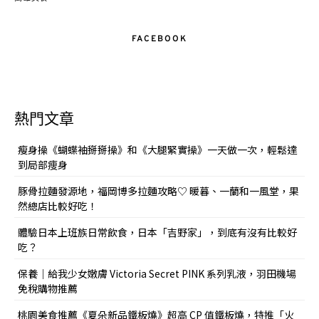
FACEBOOK
熱門文章
瘦身操《蝴蝶袖掰掰操》和《大腿緊實操》一天做一次，輕鬆達
到局部痩身
豚骨拉麵發源地，福岡博多拉麵攻略♡ 暖暮、一蘭和一風堂，果
然總店比較好吃！
體驗日本上班族日常飲食，日本「吉野家」，到底有沒有比較好
吃？
保養｜給我少女嫩膚 Victoria Secret PINK 系列乳液，羽田機場
免稅購物推薦
桃園美食推薦《夏朵新品鐵板燒》超高 CP 值鐵板燒，特推「火