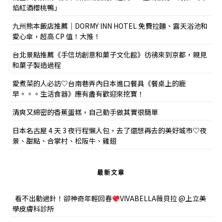
焰紅酒櫻桃鴨」
九州熊本飯店推薦｜DORMY INN HOTEL 免費拉麵、露天浴池和
愛心傘，超高 CP 值！大推！
台北景點推薦《手信坊創意和菓子文化館》彷彿來到京都，親見
和菓子製造過程
愛煮菜的人必訪♡台南巷弄內日本進口餐具《餐桌上的鹿
早。。。生活食器》應有盡有歡迎來挖寶！
清爽又綿密的香蕉蛋糕，自己動手做其實很簡單
日本名古屋 4 天 3 夜行程懶人包，去了還想再去的美好城市♡夜
景、甜點、合掌村、松阪牛、雞翅
最新文章
看不出動過針！卻神奇年輕回春
VIVABELLA薇貝拉 @上立美
學皮膚科診所