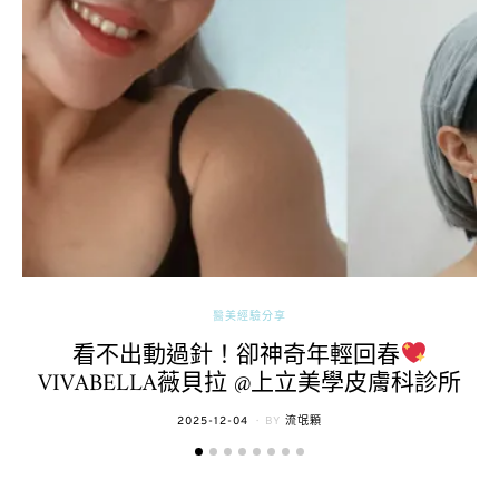
醫美經驗分享
看不出動過針！卻神奇年輕回春
VIVABELLA薇貝拉 @上立美學皮膚科診所
POSTED
2025-12-04
BY
流氓顆
ON