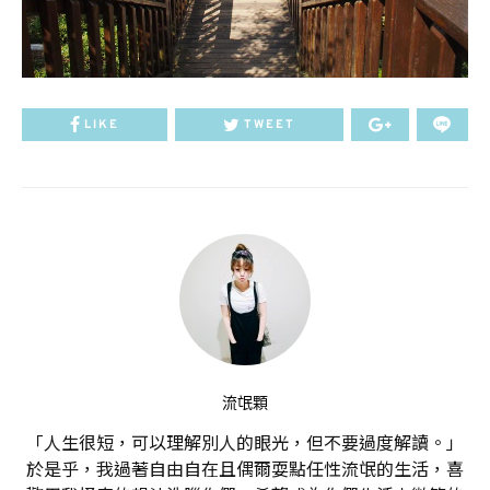
LIKE
TWEET
流氓顆
「人生很短，可以理解別人的眼光，但不要過度解讀。」
於是乎，我過著自由自在且偶爾耍點任性流氓的生活，喜