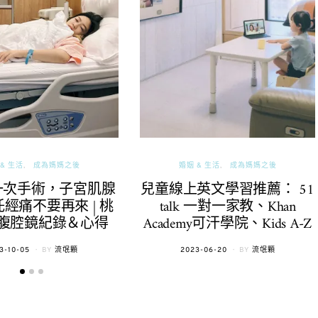
& 生活
成為媽媽之後
婚姻 & 生活
成為媽媽之後
一次手術，子宮肌腺
兒童線上英文學習推薦： 51
經痛不要再來 | 桃
talk 一對一家教、Khan
腹腔鏡紀錄＆心得
Academy可汗學院、Kids A-Z
TED
POSTED
3-10-05
BY
流氓顆
2023-06-20
BY
流氓顆
ON