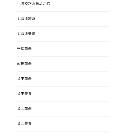
化妝技巧＆商品介紹
北海道旅遊
北海道美食
千葉旅遊
南投旅遊
婚姻 & 生活
成為媽媽之後
婚姻 & 生活
成
台中旅遊
4y3m ：視力檢查、練習犯
【已結團】30
錯、認識華德福
PURETÉCARE ＆ 
冬乾癢肌救星?
台中美食
POSTED
2023-04-12
BY
流氓顆
是損失！
ON
台北旅遊
POSTED
2022-12-05
B
ON
台北美食