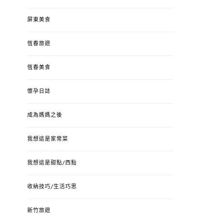
屏東美食
恆春旅遊
恆春美食
懷孕日誌
成為媽媽之後
我想這是家常菜
我想這是甜點/西點
收納技巧/生活巧思
新竹旅遊