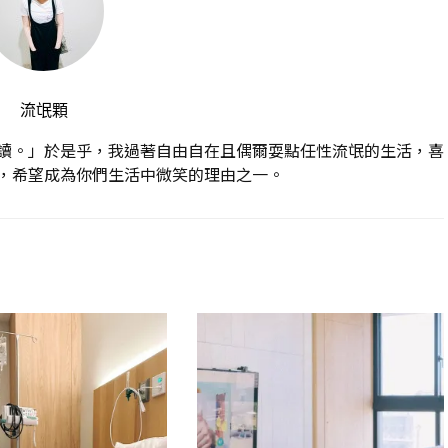
流氓顆
讀。」於是乎，我過著自由自在且偶爾耍點任性流氓的生活，喜
，希望成為你們生活中微笑的理由之一。