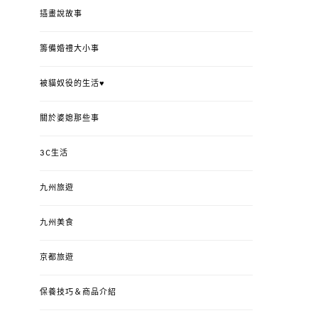
插畫說故事
籌備婚禮大小事
被貓奴役的生活♥
關於婆媳那些事
3C生活
九州旅遊
九州美食
京都旅遊
保養技巧＆商品介紹