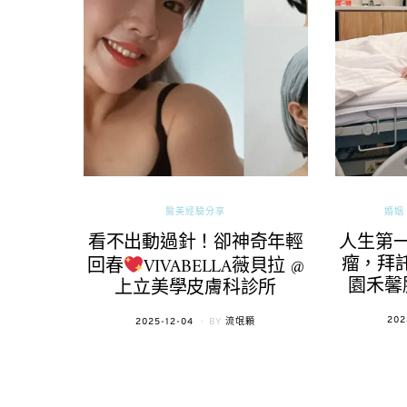
醫美經驗分享
婚姻 
看不出動過針！卻神奇年輕
人生第
瘤，拜託
回春
VIVABELLA薇貝拉 @
園禾馨
上立美學皮膚科診所
POS
202
POSTED
2025-12-04
BY
流氓顆
ON
ON