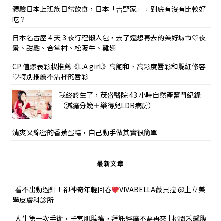
體驗日本上班族日常飲食，日本「吉野家」，到底有沒有比較好
吃？
日本名古屋 4 天 3 夜行程懶人包，去了還想再去的美好城市♡夜
景、甜點、合掌村、松阪牛、雞翅
CP 值爆表彩妝推薦《L.A girl.》高飽和、高彩度唇彩和腮紅修容
♡特別推薦不沾杯的唇彩
我終於生了，茂盛醫院 43 小時自然產奮鬥紀錄
（減痛分娩＋樂得兒LDR病房）
清爽又綿密的香蕉蛋糕，自己動手做其實很簡單
最新文章
看不出動過針！卻神奇年輕回春
VIVABELLA薇貝拉 @上立美
學皮膚科診所
人生第一次手術，子宮肌腺瘤，拜託經痛不要再來 | 桃園禾馨腹