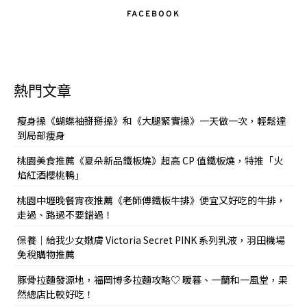
FACEBOOK
熱門文章
瘦身操《蝴蝶袖掰掰操》和《大腿緊實操》一天做一次，輕鬆達
到局部痩身
桃園美食推薦《夏朵新品鐵板燒》超高 CP 值鐵板燒，特推「火
焰紅酒櫻桃鴨」
桃園中壢晚餐宵夜推薦《老師傅鐵板牛排》便宜又好吃的牛排，
走過、路過不要錯過！
保養｜給我少女嫩膚 Victoria Secret PINK 系列乳液，羽田機場
免稅購物推薦
豚骨拉麵發源地，福岡博多拉麵攻略♡ 暖暮、一蘭和一風堂，果
然總店比較好吃！