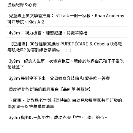
腔鏡紀錄＆心得
兒童線上英文學習推薦： 51 talk 一對一家教、Khan Academy
可汗學院、Kids A-Z
4y3m ：視力檢查、練習犯錯、認識華德福
【已結團】30分鐘緊實撫紋 PURETÉCARE ＆ Cebelia 秋冬乾
癢肌救星? 沒買到絕對是損失！！！
3y9m：紀念人生第一次攀岩抱石、我終於放過自己孩子不愛吃
飯就算了
3y8m 哭到停不下來、父母教育分歧點 和 愛是唯一答案
重度運動族群喝的膠原蛋白【品純萃 美顏飲】
•開團• 幼教屆老字號《理特尚》由幼兒發展專家共同研發的
學習圖卡＆ 推薦購買清單
3y0m 與老師一起努力，成功克服「抗拒上學」的心。