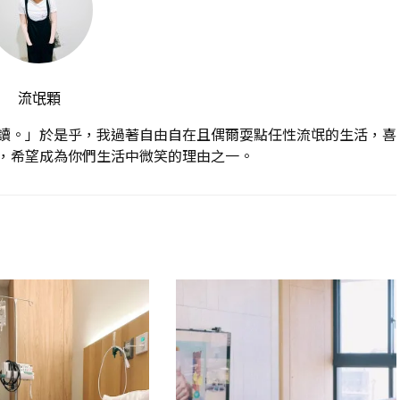
流氓顆
讀。」於是乎，我過著自由自在且偶爾耍點任性流氓的生活，喜
，希望成為你們生活中微笑的理由之一。