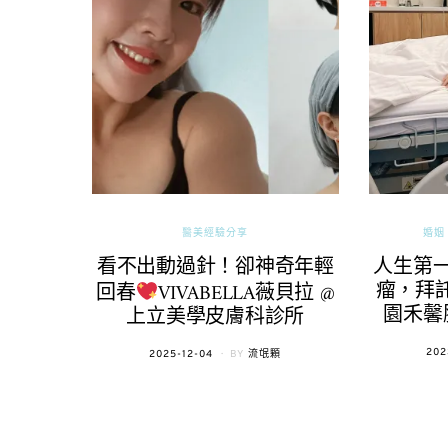
醫美經驗分享
婚姻 
看不出動過針！卻神奇年輕
人生第
瘤，拜託
回春
VIVABELLA薇貝拉 @
園禾馨
上立美學皮膚科診所
POS
202
POSTED
2025-12-04
BY
流氓顆
ON
ON