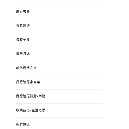
屏東美食
恆春旅遊
恆春美食
懷孕日誌
成為媽媽之後
我想這是家常菜
我想這是甜點/西點
收納技巧/生活巧思
新竹旅遊