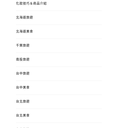
化妝技巧＆商品介紹
北海道旅遊
北海道美食
千葉旅遊
南投旅遊
婚姻 & 生活
成為媽媽之後
婚姻 & 生活
成
台中旅遊
4y3m ：視力檢查、練習犯
【已結團】30
錯、認識華德福
PURETÉCARE ＆ 
冬乾癢肌救星?
台中美食
POSTED
2023-04-12
BY
流氓顆
是損失！
ON
台北旅遊
POSTED
2022-12-05
B
ON
台北美食