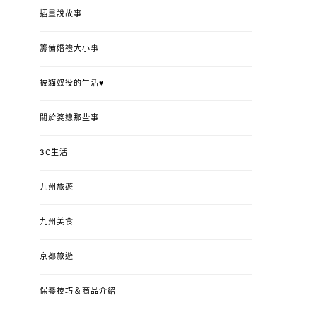
插畫說故事
籌備婚禮大小事
被貓奴役的生活♥
關於婆媳那些事
3C生活
九州旅遊
九州美食
京都旅遊
保養技巧＆商品介紹