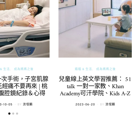
& 生活
成為媽媽之後
婚姻 & 生活
成為媽媽之後
一次手術，子宮肌腺
兒童線上英文學習推薦： 51
經痛不要再來 | 桃
talk 一對一家教、Khan
腹腔鏡紀錄＆心得
Academy可汗學院、Kids A-Z
TED
POSTED
3-10-05
BY
流氓顆
2023-06-20
BY
流氓顆
ON