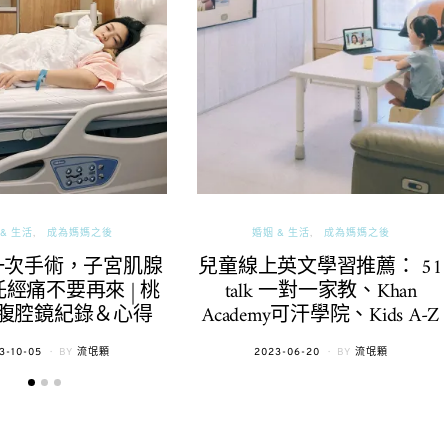
& 生活
成為媽媽之後
婚姻 & 生活
成為媽媽之後
一次手術，子宮肌腺
兒童線上英文學習推薦： 51
經痛不要再來 | 桃
talk 一對一家教、Khan
腹腔鏡紀錄＆心得
Academy可汗學院、Kids A-Z
TED
POSTED
3-10-05
BY
流氓顆
2023-06-20
BY
流氓顆
ON