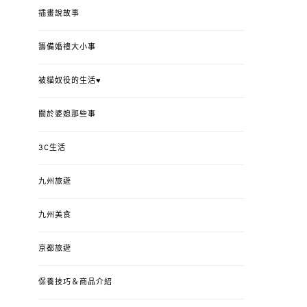
插畫說故事
籌備婚禮大小事
被貓奴役的生活♥
關於婆媳那些事
3C生活
九州旅遊
九州美食
京都旅遊
保養技巧＆商品介紹