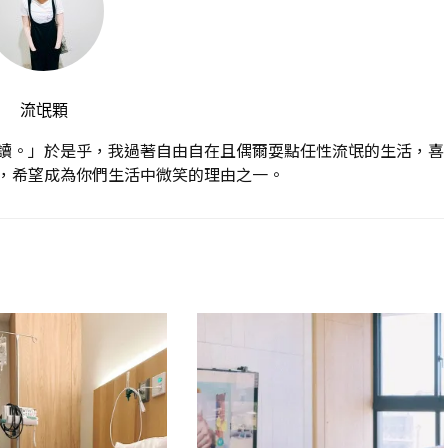
流氓顆
讀。」於是乎，我過著自由自在且偶爾耍點任性流氓的生活，喜
，希望成為你們生活中微笑的理由之一。