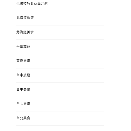
化妝技巧＆商品介紹
北海道旅遊
北海道美食
千葉旅遊
南投旅遊
婚姻 & 生活
成為媽媽之後
婚姻 & 生活
成
台中旅遊
4y3m ：視力檢查、練習犯
【已結團】30
錯、認識華德福
PURETÉCARE ＆ 
冬乾癢肌救星?
台中美食
POSTED
2023-04-12
BY
流氓顆
是損失！
ON
台北旅遊
POSTED
2022-12-05
B
ON
台北美食