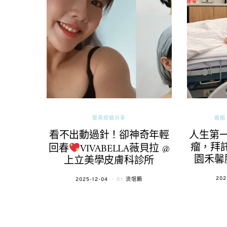
醫美經驗分享
婚姻 
看不出動過針！卻神奇年輕
人生第
瘤，拜託
回春
VIVABELLA薇貝拉 @
園禾馨
上立美學皮膚科診所
POS
202
POSTED
2025-12-04
BY
流氓顆
ON
ON