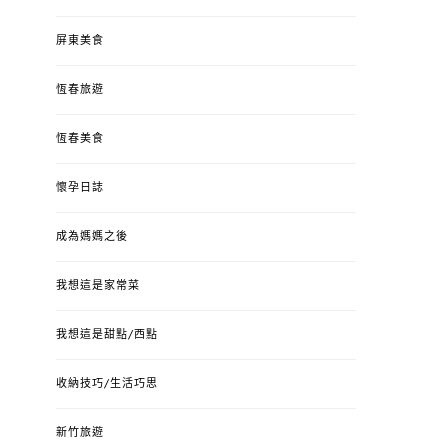
屏東美食
恆春旅遊
恆春美食
懷孕日誌
成為媽媽之後
我想這是家常菜
我想這是甜點/西點
收納技巧/生活巧思
新竹旅遊