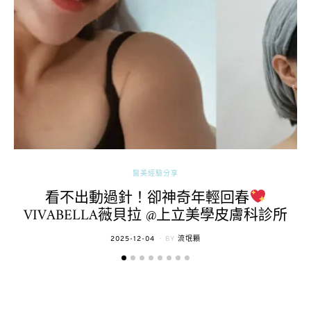
醫美經驗分享
看不出動過針！卻神奇年輕回春
VIVABELLA薇貝拉 @上立美學皮膚科診所
POSTED
2025-12-04
BY
流氓顆
ON