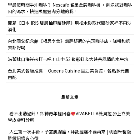
早晨沒時間手沖咖啡？ Nescafe 雀巢金牌咖啡機 ，解決我對咖啡
因的渴求，快速喚醒靈肉分離的我。
開箱《日本 IRIS 雙層抽屜貓砂屋》用松木砂取代礦砂家裡不再沙
漠化
台北國父紀念館《相思李舍》幽靜舒適的古玩咖啡店，咖啡和奶
茶都好喝
沿著林口海岸來打卡吧！山中 52 道彩虹＆大峽谷風情的水牛坑
台北美式餐廳推薦： Queens Cuisine 皇后美食館，餐點多元自
由配
最新文章
看不出動過針！卻神奇年輕回春
VIVABELLA薇貝拉 @上立美
學皮膚科診所
人生第一次手術，子宮肌腺瘤，拜託經痛不要再來 | 桃園禾馨腹
腔鏡紀錄＆心得