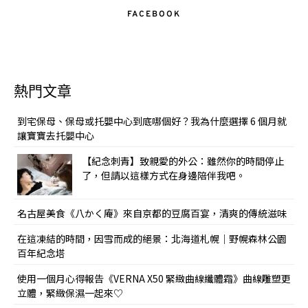
FACEBOOK
熱門文章
到宅保母、保母或托嬰中心到底哪個好？我為什麼選擇 6 個月就
讓寶寶去托嬰中心
【紀念刺青】致親愛的外公：雖然你的時間停止
了，但請以這樣方式在身邊陪伴我吧。
名古屋美食《八かく庵》來自京都的豆腐百宴，清爽的傳統滋味
在這凍結的時間，因雪而成的絕景：北海道札幌｜野幌森林公園
百年紀念塔
使用一個月心得報告《VERNA X50 緊緻曲線纖體霜》曲線雕塑更
立體，緊緻保濕一起來♡