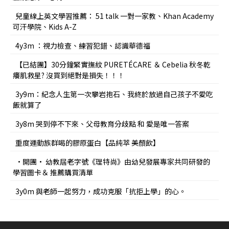
兒童線上英文學習推薦： 51 talk 一對一家教、Khan Academy
可汗學院、Kids A-Z
4y3m ：視力檢查、練習犯錯、認識華德福
【已結團】30分鐘緊實撫紋 PURETÉCARE ＆ Cebelia 秋冬乾
癢肌救星? 沒買到絕對是損失！！！
3y9m：紀念人生第一次攀岩抱石、我終於放過自己孩子不愛吃
飯就算了
3y8m 哭到停不下來、父母教育分歧點 和 愛是唯一答案
重度運動族群喝的膠原蛋白【品純萃 美顏飲】
•開團• 幼教屆老字號《理特尚》由幼兒發展專家共同研發的
學習圖卡＆ 推薦購買清單
3y0m 與老師一起努力，成功克服「抗拒上學」的心。