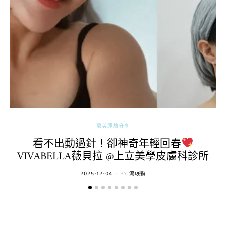
醫美經驗分享
看不出動過針！卻神奇年輕回春
VIVABELLA薇貝拉 @上立美學皮膚科診所
POSTED
2025-12-04
BY
流氓顆
ON