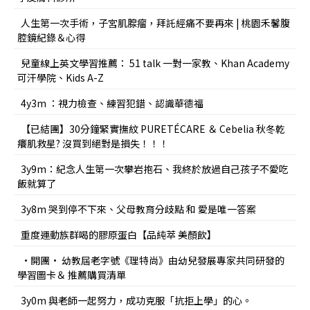
人生第一次手術，子宮肌腺瘤，拜託經痛不要再來 | 桃園禾馨腹
腔鏡紀錄＆心得
兒童線上英文學習推薦： 51 talk 一對一家教、Khan Academy
可汗學院、Kids A-Z
4y3m ：視力檢查、練習犯錯、認識華德福
【已結團】30分鐘緊實撫紋 PURETÉCARE ＆ Cebelia 秋冬乾
癢肌救星? 沒買到絕對是損失！！！
3y9m：紀念人生第一次攀岩抱石、我終於放過自己孩子不愛吃
飯就算了
3y8m 哭到停不下來、父母教育分歧點 和 愛是唯一答案
重度運動族群喝的膠原蛋白【品純萃 美顏飲】
•開團• 幼教屆老字號《理特尚》由幼兒發展專家共同研發的
學習圖卡＆ 推薦購買清單
3y0m 與老師一起努力，成功克服「抗拒上學」的心。