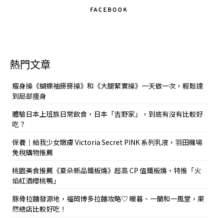
FACEBOOK
熱門文章
瘦身操《蝴蝶袖掰掰操》和《大腿緊實操》一天做一次，輕鬆達
到局部痩身
體驗日本上班族日常飲食，日本「吉野家」，到底有沒有比較好
吃？
保養｜給我少女嫩膚 Victoria Secret PINK 系列乳液，羽田機場
免稅購物推薦
桃園美食推薦《夏朵新品鐵板燒》超高 CP 值鐵板燒，特推「火
焰紅酒櫻桃鴨」
豚骨拉麵發源地，福岡博多拉麵攻略♡ 暖暮、一蘭和一風堂，果
然總店比較好吃！