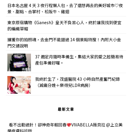
日本名古屋 4 天 3 夜行程懶人包，去了還想再去的美好城市♡夜
景、甜點、合掌村、松阪牛、雞翅
東京原宿購物《Ganesh》皇天不負苦心人，終於讓我找到便宜
的編織草帽
擄獲你的拍照魂，去金門不能錯過 14 個景點特搜！內附大小金
門交通說明
37 週足月隨時準備生，集結大家的愛之超簡易待
產包準備好囉。
我終於生了，茂盛醫院 43 小時自然產奮鬥紀錄
（減痛分娩＋樂得兒LDR病房）
最新文章
看不出動過針！卻神奇年輕回春
VIVABELLA薇貝拉 @上立美
學皮膚科診所