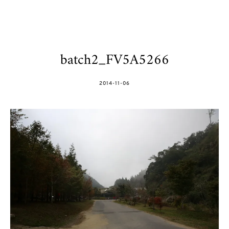
batch2_FV5A5266
POSTED
2014-11-06
ON