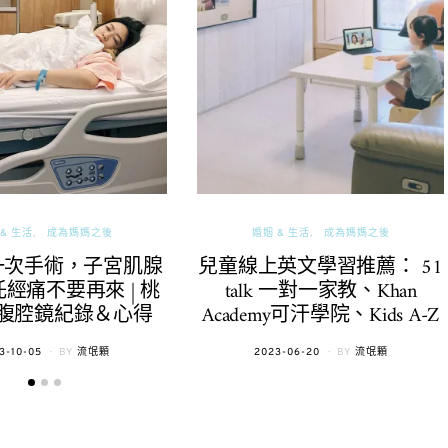
& 生活
成為媽媽之後
婚姻 & 生活
成為媽媽之後
一次手術，子宮肌腺
兒童線上英文學習推薦： 51
經痛不要再來 | 桃
talk 一對一家教、Khan
腹腔鏡紀錄＆心得
Academy可汗學院、Kids A-Z
TED
POSTED
3-10-05
BY
流氓顆
2023-06-20
BY
流氓顆
ON