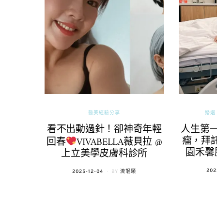
醫美經驗分享
婚姻 
看不出動過針！卻神奇年輕
人生第
瘤，拜託
回春
VIVABELLA薇貝拉 @
園禾馨
上立美學皮膚科診所
POS
202
POSTED
2025-12-04
BY
流氓顆
ON
ON