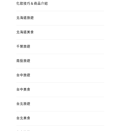
化妝技巧＆商品介紹
北海道旅遊
北海道美食
千葉旅遊
南投旅遊
婚姻 & 生活
成為媽媽之後
婚姻 & 生活
成
台中旅遊
4y3m ：視力檢查、練習犯
【已結團】30
錯、認識華德福
PURETÉCARE ＆ 
冬乾癢肌救星?
台中美食
POSTED
2023-04-12
BY
流氓顆
是損失！
ON
台北旅遊
POSTED
2022-12-05
B
ON
台北美食