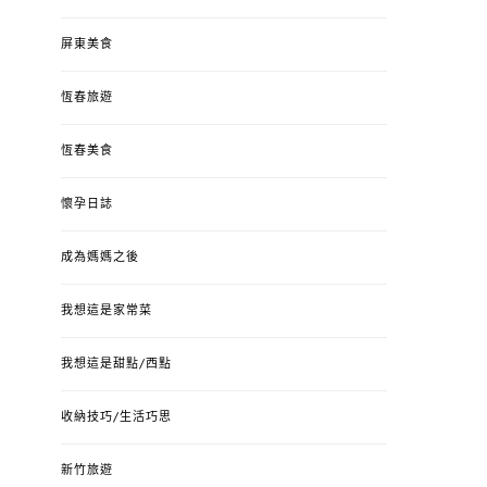
屏東美食
恆春旅遊
恆春美食
懷孕日誌
成為媽媽之後
我想這是家常菜
我想這是甜點/西點
收納技巧/生活巧思
新竹旅遊