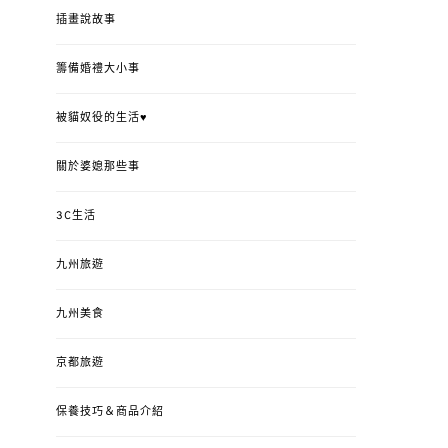
插畫說故事
籌備婚禮大小事
被貓奴役的生活♥
關於婆媳那些事
3C生活
九州旅遊
九州美食
京都旅遊
保養技巧＆商品介紹