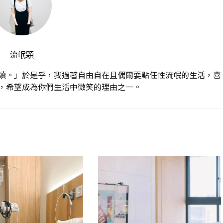
流氓顆
讀。」於是乎，我過著自由自在且偶爾耍點任性流氓的生活，喜
，希望成為你們生活中微笑的理由之一。