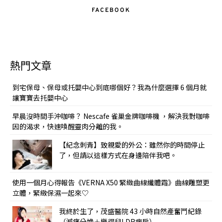
FACEBOOK
熱門文章
到宅保母、保母或托嬰中心到底哪個好？我為什麼選擇 6 個月就
讓寶寶去托嬰中心
早晨沒時間手沖咖啡？ Nescafe 雀巢金牌咖啡機 ，解決我對咖啡
因的渴求，快速喚醒靈肉分離的我。
【紀念刺青】致親愛的外公：雖然你的時間停止
了，但請以這樣方式在身邊陪伴我吧。
使用一個月心得報告《VERNA X50 緊緻曲線纖體霜》曲線雕塑更
立體，緊緻保濕一起來♡
我終於生了，茂盛醫院 43 小時自然產奮鬥紀錄
（減痛分娩＋樂得兒LDR病房）