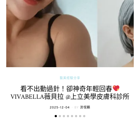
醫美經驗分享
看不出動過針！卻神奇年輕回春
VIVABELLA薇貝拉 @上立美學皮膚科診所
POSTED
2025-12-04
BY
流氓顆
ON