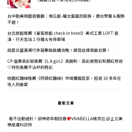
台中勤美綠園道餐廳：南瓜屋-魔女露露的廚房，適合聚餐＆服務
不錯！
台北旅館推薦《雀客旅館 check in hotel》美式工業 LOFT 裝
潢，行天宮站 1 分鐘＆有停車場
屈臣氏蛋黃哥行李箱集點換購攻略！跟我這樣買最划算！
CP 值爆表彩妝推薦《L.A girl.》高飽和、高彩度唇彩和腮紅修容
♡特別推薦不沾杯的唇彩
桃園紅麵線推薦《阿燁紅麵線》市場攤販起家，超過 10 多年在
地人的最愛
最新文章
看不出動過針！卻神奇年輕回春
VIVABELLA薇貝拉 @上立美
學皮膚科診所