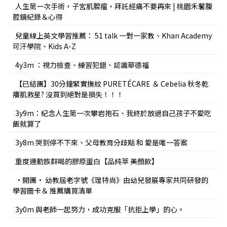
人生第一次手術，子宮肌腺瘤，拜託經痛不要再來 | 桃園禾馨腹
腔鏡紀錄＆心得
兒童線上英文學習推薦： 51 talk 一對一家教、Khan Academy
可汗學院、Kids A-Z
4y3m ：視力檢查、練習犯錯、認識華德福
【已結團】30分鐘緊實撫紋 PURETÉCARE ＆ Cebelia 秋冬乾
癢肌救星? 沒買到絕對是損失！！！
3y9m：紀念人生第一次攀岩抱石、我終於放過自己孩子不愛吃
飯就算了
3y8m 哭到停不下來、父母教育分歧點 和 愛是唯一答案
重度運動族群喝的膠原蛋白【品純萃 美顏飲】
•開團• 幼教屆老字號《理特尚》由幼兒發展專家共同研發的
學習圖卡＆ 推薦購買清單
3y0m 與老師一起努力，成功克服「抗拒上學」的心。