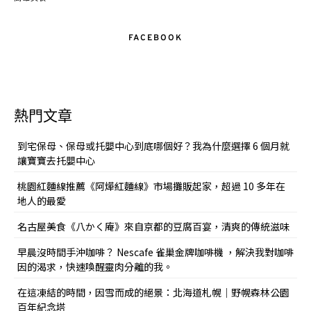
FACEBOOK
熱門文章
到宅保母、保母或托嬰中心到底哪個好？我為什麼選擇 6 個月就
讓寶寶去托嬰中心
桃園紅麵線推薦《阿燁紅麵線》市場攤販起家，超過 10 多年在
地人的最愛
名古屋美食《八かく庵》來自京都的豆腐百宴，清爽的傳統滋味
早晨沒時間手沖咖啡？ Nescafe 雀巢金牌咖啡機 ，解決我對咖啡
因的渴求，快速喚醒靈肉分離的我。
在這凍結的時間，因雪而成的絕景：北海道札幌｜野幌森林公園
百年紀念塔