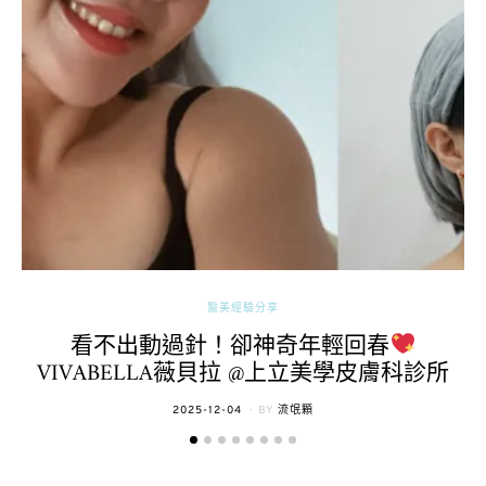
醫美經驗分享
看不出動過針！卻神奇年輕回春
VIVABELLA薇貝拉 @上立美學皮膚科診所
POSTED
2025-12-04
BY
流氓顆
ON