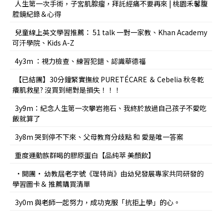
人生第一次手術，子宮肌腺瘤，拜託經痛不要再來 | 桃園禾馨腹
腔鏡紀錄＆心得
兒童線上英文學習推薦： 51 talk 一對一家教、Khan Academy
可汗學院、Kids A-Z
4y3m ：視力檢查、練習犯錯、認識華德福
【已結團】30分鐘緊實撫紋 PURETÉCARE ＆ Cebelia 秋冬乾
癢肌救星? 沒買到絕對是損失！！！
3y9m：紀念人生第一次攀岩抱石、我終於放過自己孩子不愛吃
飯就算了
3y8m 哭到停不下來、父母教育分歧點 和 愛是唯一答案
重度運動族群喝的膠原蛋白【品純萃 美顏飲】
•開團• 幼教屆老字號《理特尚》由幼兒發展專家共同研發的
學習圖卡＆ 推薦購買清單
3y0m 與老師一起努力，成功克服「抗拒上學」的心。