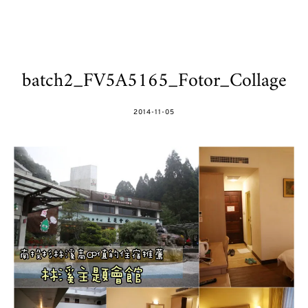
batch2_FV5A5165_Fotor_Collage
POSTED
2014-11-05
ON