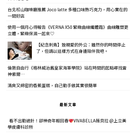
台北松山咖啡廳推薦 Joco latte 多種口味熱巧克力，用心實在的
一間好店
使用一個月心得報告《VERNA X50 緊緻曲線纖體霜》曲線雕塑更
立體，緊緻保濕一起來♡
【紀念刺青】致親愛的外公：雖然你的時間停止
了，但請以這樣方式在身邊陪伴我吧。
倫敦自由行《格林威治舊皇家海軍學院》站在時間的起點尋找雷
神索爾…
清爽又綿密的香蕉蛋糕，自己動手做其實很簡單
最新文章
看不出動過針！卻神奇年輕回春
VIVABELLA薇貝拉 @上立美
學皮膚科診所