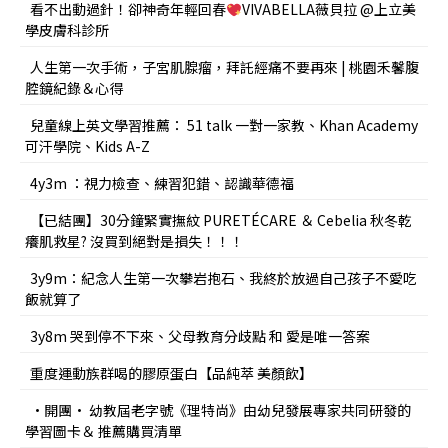
看不出動過針！卻神奇年輕回春
VIVABELLA薇貝拉 @上立美
學皮膚科診所
人生第一次手術，子宮肌腺瘤，拜託經痛不要再來 | 桃園禾馨腹
腔鏡紀錄＆心得
兒童線上英文學習推薦： 51 talk 一對一家教、Khan Academy
可汗學院、Kids A-Z
4y3m ：視力檢查、練習犯錯、認識華德福
【已結團】30分鐘緊實撫紋 PURETÉCARE ＆ Cebelia 秋冬乾
癢肌救星? 沒買到絕對是損失！！！
3y9m：紀念人生第一次攀岩抱石、我終於放過自己孩子不愛吃
飯就算了
3y8m 哭到停不下來、父母教育分歧點 和 愛是唯一答案
重度運動族群喝的膠原蛋白【品純萃 美顏飲】
•開團• 幼教屆老字號《理特尚》由幼兒發展專家共同研發的
學習圖卡＆ 推薦購買清單