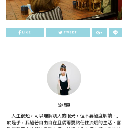
LIKE
TWEET
流氓顆
「人生很短，可以理解別人的眼光，但不要過度解讀。」
於是乎，我過著自由自在且偶爾耍點任性流氓的生活，喜