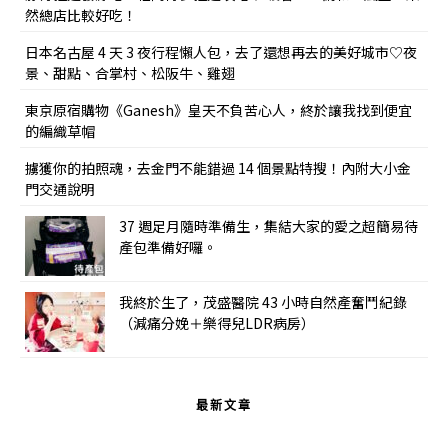
然總店比較好吃！
日本名古屋 4 天 3 夜行程懶人包，去了還想再去的美好城市♡夜
景、甜點、合掌村、松阪牛、雞翅
東京原宿購物《Ganesh》皇天不負苦心人，終於讓我找到便宜
的編織草帽
擄獲你的拍照魂，去金門不能錯過 14 個景點特搜！內附大小金
門交通說明
37 週足月隨時準備生，集結大家的愛之超簡易待
產包準備好囉。
我終於生了，茂盛醫院 43 小時自然產奮鬥紀錄
（減痛分娩＋樂得兒LDR病房）
最新文章