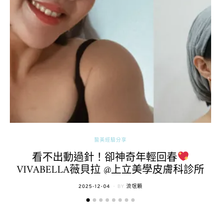
醫美經驗分享
看不出動過針！卻神奇年輕回春
VIVABELLA薇貝拉 @上立美學皮膚科診所
POSTED
2025-12-04
BY
流氓顆
ON