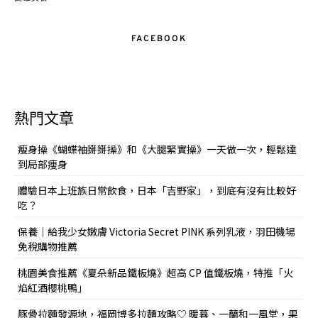
FACEBOOK
熱門文章
瘦身操《蝴蝶袖掰掰操》和《大腿緊實操》一天做一次，輕鬆達
到局部痩身
體驗日本上班族日常飲食，日本「吉野家」，到底有沒有比較好
吃？
保養｜給我少女嫩膚 Victoria Secret PINK 系列乳液，羽田機場
免稅購物推薦
桃園美食推薦《夏朵新品鐵板燒》超高 CP 值鐵板燒，特推「火
焰紅酒櫻桃鴨」
豚骨拉麵發源地，福岡博多拉麵攻略♡ 暖暮、一蘭和一風堂，果