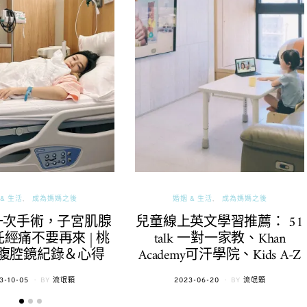
& 生活
成為媽媽之後
婚姻 & 生活
成為媽媽之後
一次手術，子宮肌腺
兒童線上英文學習推薦： 51
經痛不要再來 | 桃
talk 一對一家教、Khan
腹腔鏡紀錄＆心得
Academy可汗學院、Kids A-Z
TED
POSTED
3-10-05
BY
流氓顆
2023-06-20
BY
流氓顆
ON