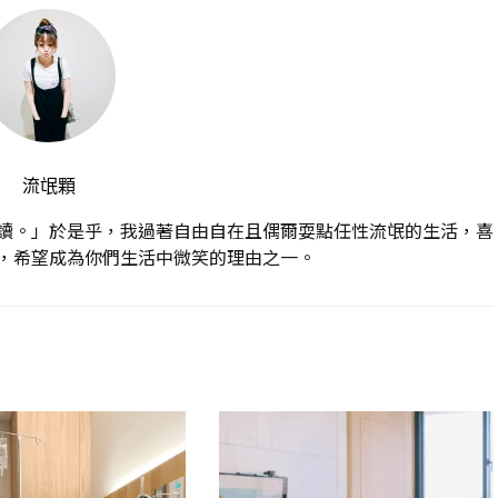
流氓顆
讀。」於是乎，我過著自由自在且偶爾耍點任性流氓的生活，喜
，希望成為你們生活中微笑的理由之一。