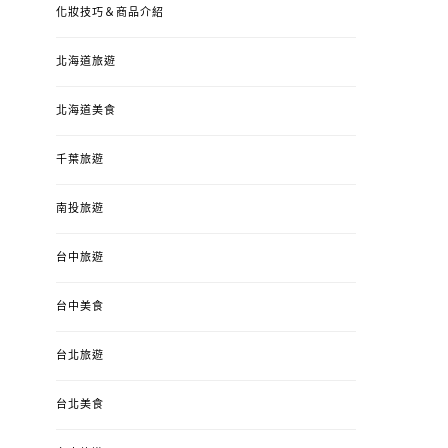
化妝技巧＆商品介紹
北海道旅遊
北海道美食
千葉旅遊
南投旅遊
台中旅遊
婚姻 & 生活
成為媽媽之後
婚姻 & 生活
成
台中美食
4y3m ：視力檢查、練習犯
【已結團】30
錯、認識華德福
PURETÉCARE ＆ 
台北旅遊
冬乾癢肌救星?
POSTED
2023-04-12
BY
流氓顆
是損失！
ON
台北美食
POSTED
2022-12-05
B
ON