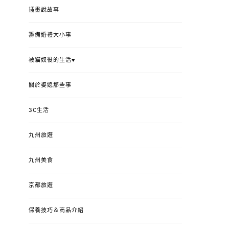
插畫說故事
籌備婚禮大小事
被貓奴役的生活♥
關於婆媳那些事
3C生活
九州旅遊
九州美食
京都旅遊
保養技巧＆商品介紹