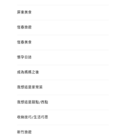
屏東美食
恆春旅遊
恆春美食
懷孕日誌
成為媽媽之後
我想這是家常菜
我想這是甜點/西點
收納技巧/生活巧思
新竹旅遊