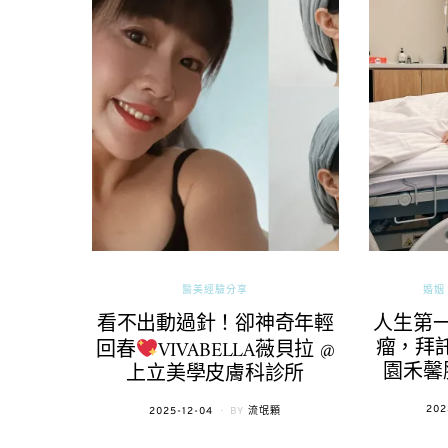
醫美經驗分享
婚姻 
看不出動過針！卻神奇年輕
人生第
瘤，拜託
回春
VIVABELLA薇貝拉 @
園禾馨
上立美學皮膚科診所
POS
202
POSTED
2025-12-04
BY
流氓顆
ON
ON