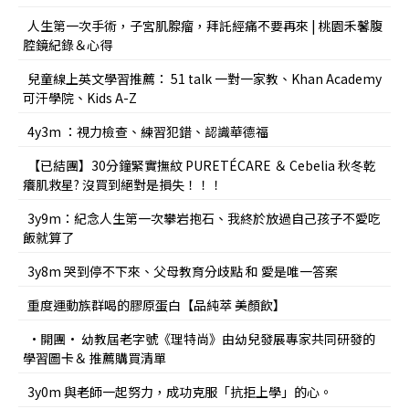
人生第一次手術，子宮肌腺瘤，拜託經痛不要再來 | 桃園禾馨腹
腔鏡紀錄＆心得
兒童線上英文學習推薦： 51 talk 一對一家教、Khan Academy
可汗學院、Kids A-Z
4y3m ：視力檢查、練習犯錯、認識華德福
【已結團】30分鐘緊實撫紋 PURETÉCARE ＆ Cebelia 秋冬乾
癢肌救星? 沒買到絕對是損失！！！
3y9m：紀念人生第一次攀岩抱石、我終於放過自己孩子不愛吃
飯就算了
3y8m 哭到停不下來、父母教育分歧點 和 愛是唯一答案
重度運動族群喝的膠原蛋白【品純萃 美顏飲】
•開團• 幼教屆老字號《理特尚》由幼兒發展專家共同研發的
學習圖卡＆ 推薦購買清單
3y0m 與老師一起努力，成功克服「抗拒上學」的心。