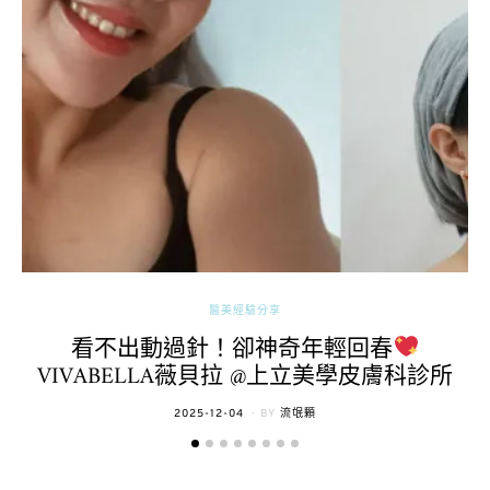
醫美經驗分享
看不出動過針！卻神奇年輕回春
VIVABELLA薇貝拉 @上立美學皮膚科診所
POSTED
2025-12-04
BY
流氓顆
ON