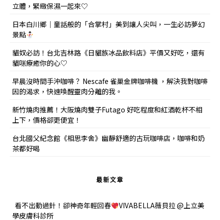
立體，緊緻保濕一起來♡
日本白川鄉｜童話般的「合掌村」美到讓人尖叫，一生必訪夢幻
景點
貓奴必訪！台北吉林路《日貓族冰品飲料店》平價又好吃，還有
貓咪療癒你的心♡
早晨沒時間手沖咖啡？ Nescafe 雀巢金牌咖啡機 ，解決我對咖啡
因的渴求，快速喚醒靈肉分離的我。
新竹燒肉推薦！大阪燒肉雙子Futago 好吃程度和紅酒乾杯不相
上下，價格卻更便宜！
台北國父紀念館《相思李舍》幽靜舒適的古玩咖啡店，咖啡和奶
茶都好喝
最新文章
看不出動過針！卻神奇年輕回春
VIVABELLA薇貝拉 @上立美
學皮膚科診所