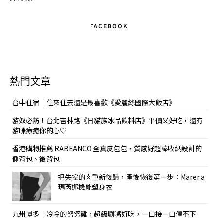
FACEBOOK
熱門文章
台中住宿｜住來住去還是最喜歡《愛麗絲國際大飯店》
貓奴必訪！台北吉林路《日貓族冰品飲料店》平價又好吃，還有
貓咪療癒你的心♡
香港購物推薦 RABEANCO 全真皮包包，質感好超棒收納設計的
側背包、後背包
把失控的肉重新復歸，產後恢復第一步：Marena
瑪芮娜機能塑身衣
九州博多｜冷冷的努努雞，超級唰嘴好吃，一口接一口停不下