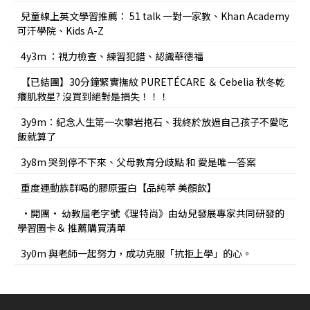
兒童線上英文學習推薦： 51 talk 一對一家教、Khan Academy
可汗學院、Kids A-Z
4y3m ：視力檢查、練習犯錯、認識華德福
【已結團】30分鐘緊實撫紋 PURETÉCARE ＆ Cebelia 秋冬乾
癢肌救星? 沒買到絕對是損失！！！
3y9m：紀念人生第一次攀岩抱石、我終於放過自己孩子不愛吃
飯就算了
3y8m 哭到停不下來、父母教育分歧點 和 愛是唯一答案
重度運動族群喝的膠原蛋白【品純萃 美顏飲】
•開團• 幼教屆老字號《理特尚》由幼兒發展專家共同研發的
學習圖卡＆ 推薦購買清單
3y0m 與老師一起努力，成功克服「抗拒上學」的心。