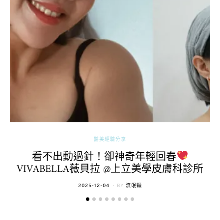
醫美經驗分享
看不出動過針！卻神奇年輕回春
VIVABELLA薇貝拉 @上立美學皮膚科診所
POSTED
2025-12-04
BY
流氓顆
ON