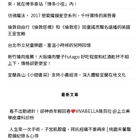
來，就在博多車站「博多小徑」內！
彷彿魔法。 2017 戀愛魔鏡星空系列，千呼萬喚的黑唇膏
倫敦自由行《倫敦塔橋》和《倫敦塔》因童謠而聲名遠播的英國
王室宮殿
台北市立兒童樂園，重溫小時候的兒時回憶
新竹燒肉推薦！大阪燒肉雙子Futago 好吃程度和紅酒乾杯不相
上下，價格卻更便宜！
宜蘭員山《小間書菜》支持小農經濟，深入體驗宜蘭在地文化
最新文章
看不出動過針！卻神奇年輕回春
VIVABELLA薇貝拉 @上立美
學皮膚科診所
人生第一次手術，子宮肌腺瘤，拜託經痛不要再來 | 桃園禾馨腹
腔鏡紀錄＆心得