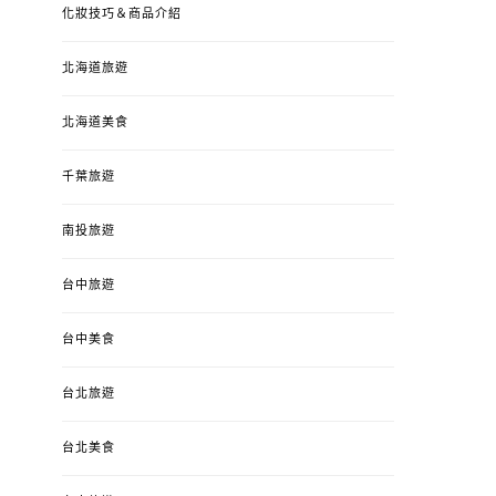
化妝技巧＆商品介紹
北海道旅遊
北海道美食
千葉旅遊
南投旅遊
台中旅遊
婚姻 & 生活
成為媽媽之後
婚姻 & 生活
成
台中美食
4y3m ：視力檢查、練習犯
【已結團】30
錯、認識華德福
PURETÉCARE ＆ 
台北旅遊
冬乾癢肌救星?
POSTED
2023-04-12
BY
流氓顆
是損失！
ON
台北美食
POSTED
2022-12-05
B
ON