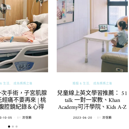
& 生活
成為媽媽之後
婚姻 & 生活
成為媽媽之後
一次手術，子宮肌腺
兒童線上英文學習推薦： 51
經痛不要再來 | 桃
talk 一對一家教、Khan
腹腔鏡紀錄＆心得
Academy可汗學院、Kids A-Z
TED
POSTED
3-10-05
BY
流氓顆
2023-06-20
BY
流氓顆
ON