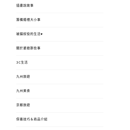
插畫說故事
籌備婚禮大小事
被貓奴役的生活♥
關於婆媳那些事
3C生活
九州旅遊
九州美食
京都旅遊
保養技巧＆商品介紹