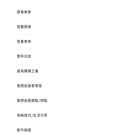
屏東美食
恆春旅遊
恆春美食
懷孕日誌
成為媽媽之後
我想這是家常菜
我想這是甜點/西點
收納技巧/生活巧思
新竹旅遊