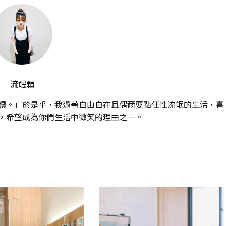
流氓顆
讀。」於是乎，我過著自由自在且偶爾耍點任性流氓的生活，喜
，希望成為你們生活中微笑的理由之一。