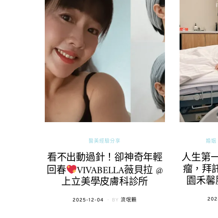
醫美經驗分享
婚姻 
看不出動過針！卻神奇年輕
人生第
瘤，拜託
回春
VIVABELLA薇貝拉 @
園禾馨
上立美學皮膚科診所
POS
202
POSTED
2025-12-04
BY
流氓顆
ON
ON