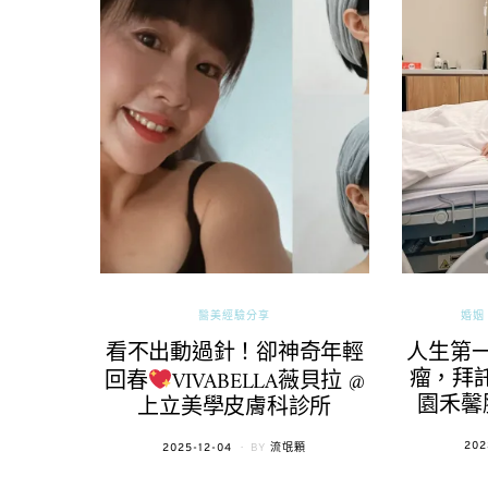
醫美經驗分享
婚姻 
看不出動過針！卻神奇年輕
人生第
瘤，拜託
回春
VIVABELLA薇貝拉 @
園禾馨
上立美學皮膚科診所
POS
202
POSTED
2025-12-04
BY
流氓顆
ON
ON