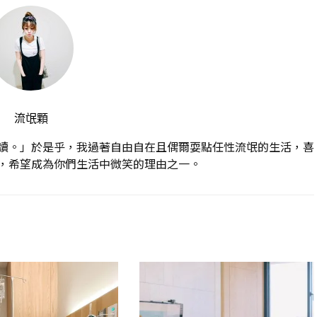
流氓顆
讀。」於是乎，我過著自由自在且偶爾耍點任性流氓的生活，喜
，希望成為你們生活中微笑的理由之一。