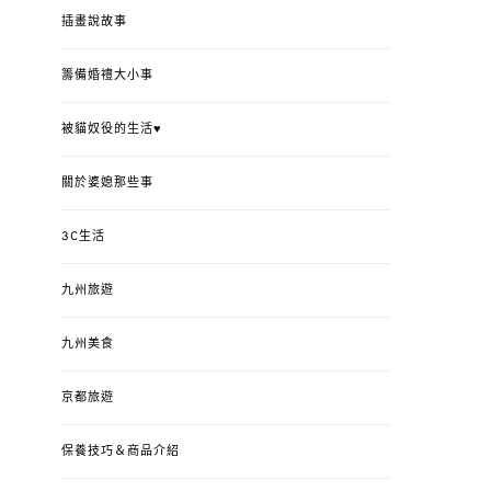
插畫說故事
籌備婚禮大小事
被貓奴役的生活♥
關於婆媳那些事
3C生活
九州旅遊
九州美食
京都旅遊
保養技巧＆商品介紹