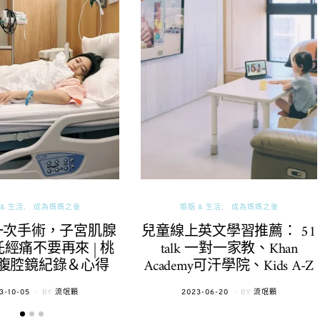
& 生活
成為媽媽之後
婚姻 & 生活
成為媽媽之後
一次手術，子宮肌腺
兒童線上英文學習推薦： 51
經痛不要再來 | 桃
talk 一對一家教、Khan
腹腔鏡紀錄＆心得
Academy可汗學院、Kids A-Z
TED
POSTED
3-10-05
BY
流氓顆
2023-06-20
BY
流氓顆
ON