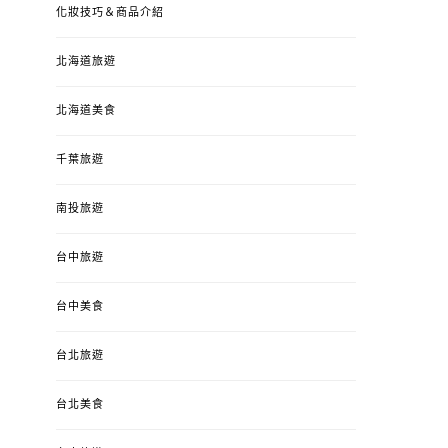
化妝技巧＆商品介紹
北海道旅遊
北海道美食
千葉旅遊
南投旅遊
台中旅遊
婚姻 & 生活
成為媽媽之後
婚姻 & 生活
成
台中美食
4y3m ：視力檢查、練習犯
【已結團】30
錯、認識華德福
PURETÉCARE ＆ 
台北旅遊
冬乾癢肌救星?
POSTED
2023-04-12
BY
流氓顆
是損失！
ON
台北美食
POSTED
2022-12-05
B
ON