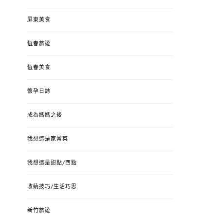
屏東美食
恆春旅遊
恆春美食
懷孕日誌
成為媽媽之後
我想這是家常菜
我想這是甜點/西點
收納技巧/生活巧思
新竹旅遊