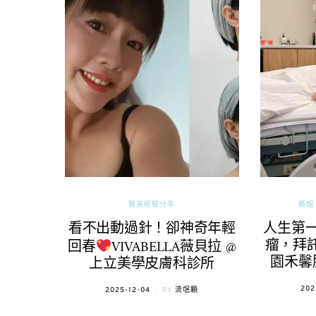
醫美經驗分享
婚姻 
看不出動過針！卻神奇年輕
人生第
瘤，拜託
回春
VIVABELLA薇貝拉 @
園禾馨
上立美學皮膚科診所
POS
202
POSTED
2025-12-04
BY
流氓顆
ON
ON