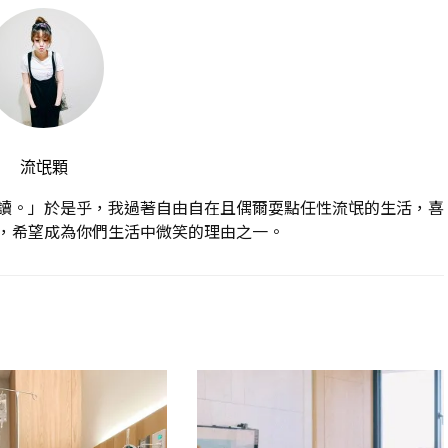
流氓顆
讀。」於是乎，我過著自由自在且偶爾耍點任性流氓的生活，喜
，希望成為你們生活中微笑的理由之一。