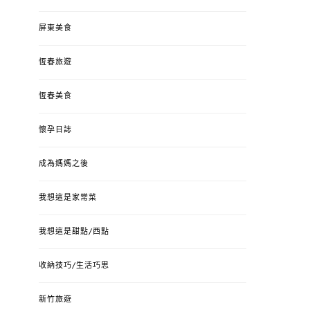
屏東美食
恆春旅遊
恆春美食
懷孕日誌
成為媽媽之後
我想這是家常菜
我想這是甜點/西點
收納技巧/生活巧思
新竹旅遊