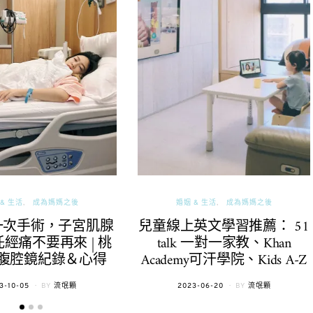
& 生活
成為媽媽之後
婚姻 & 生活
成為媽媽之後
一次手術，子宮肌腺
兒童線上英文學習推薦： 51
經痛不要再來 | 桃
talk 一對一家教、Khan
腹腔鏡紀錄＆心得
Academy可汗學院、Kids A-Z
TED
POSTED
3-10-05
BY
流氓顆
2023-06-20
BY
流氓顆
ON