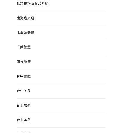
化妝技巧＆商品介紹
北海道旅遊
北海道美食
千葉旅遊
南投旅遊
台中旅遊
婚姻 & 生活
成為媽媽之後
婚姻 & 生活
成
台中美食
4y3m ：視力檢查、練習犯
【已結團】30
錯、認識華德福
PURETÉCARE ＆ 
台北旅遊
冬乾癢肌救星?
POSTED
2023-04-12
BY
流氓顆
是損失！
ON
台北美食
POSTED
2022-12-05
B
ON