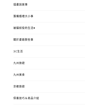
插畫說故事
籌備婚禮大小事
被貓奴役的生活♥
關於婆媳那些事
3C生活
九州旅遊
九州美食
京都旅遊
保養技巧＆商品介紹