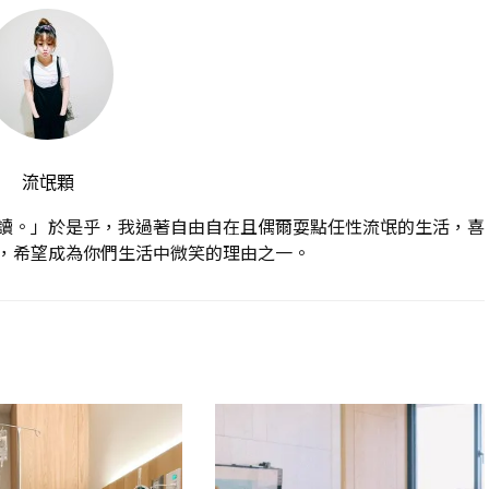
流氓顆
讀。」於是乎，我過著自由自在且偶爾耍點任性流氓的生活，喜
，希望成為你們生活中微笑的理由之一。