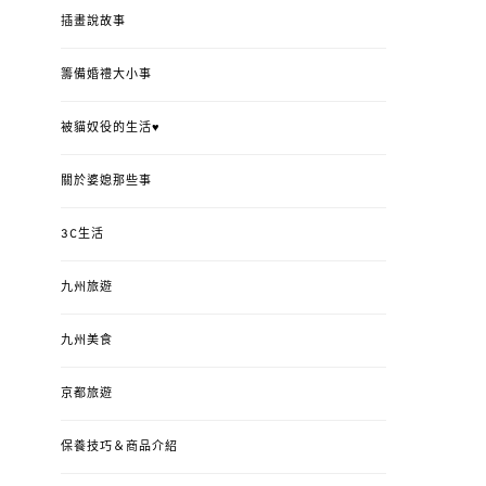
插畫說故事
籌備婚禮大小事
被貓奴役的生活♥
關於婆媳那些事
3C生活
九州旅遊
九州美食
京都旅遊
保養技巧＆商品介紹