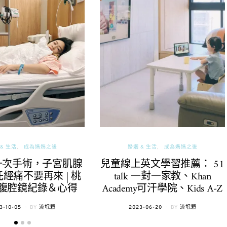
& 生活
成為媽媽之後
婚姻 & 生活
成為媽媽之後
一次手術，子宮肌腺
兒童線上英文學習推薦： 51
經痛不要再來 | 桃
talk 一對一家教、Khan
腹腔鏡紀錄＆心得
Academy可汗學院、Kids A-Z
TED
POSTED
3-10-05
BY
流氓顆
2023-06-20
BY
流氓顆
ON