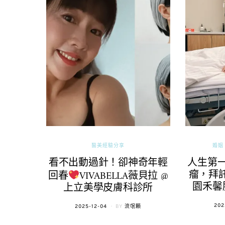
醫美經驗分享
婚姻 
看不出動過針！卻神奇年輕
人生第
瘤，拜託
回春
VIVABELLA薇貝拉 @
園禾馨
上立美學皮膚科診所
POS
202
POSTED
2025-12-04
BY
流氓顆
ON
ON