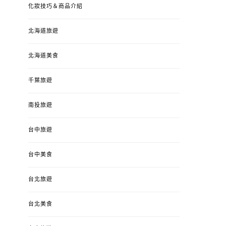
化妝技巧＆商品介紹
北海道旅遊
北海道美食
千葉旅遊
南投旅遊
台中旅遊
婚姻 & 生活
成為媽媽之後
婚姻 & 生活
成
台中美食
4y3m ：視力檢查、練習犯
【已結團】30
錯、認識華德福
PURETÉCARE ＆ 
台北旅遊
冬乾癢肌救星?
POSTED
2023-04-12
BY
流氓顆
是損失！
ON
台北美食
POSTED
2022-12-05
B
ON