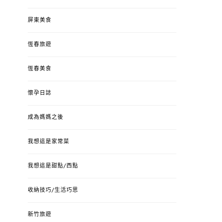
屏東美食
恆春旅遊
恆春美食
懷孕日誌
成為媽媽之後
我想這是家常菜
我想這是甜點/西點
收納技巧/生活巧思
新竹旅遊