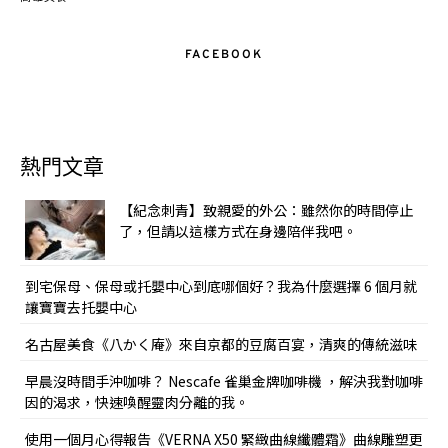
FACEBOOK
熱門文章
【紀念刺青】致親愛的外公：雖然你的時間停止
了，但請以這樣方式在身邊陪伴我吧。
到宅保母、保母或托嬰中心到底哪個好？我為什麼選擇 6 個月就
讓寶寶去托嬰中心
名古屋美食《八かく庵》來自京都的豆腐百宴，清爽的傳統滋味
早晨沒時間手沖咖啡？ Nescafe 雀巢金牌咖啡機 ，解決我對咖啡
因的渴求，快速喚醒靈肉分離的我。
使用一個月心得報告《VERNA X50 緊緻曲線纖體霜》曲線雕塑更