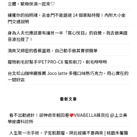
立體，緊緻保濕一起來♡
擄獲你的拍照魂，去金門不能錯過 14 個景點特搜！內附大小金
門交通說明
身為人夫也應該要有讓另一半「賞心悅目」的自覺，我去做美國
音波拉提了！
清爽又綿密的香蕉蛋糕，自己動手做其實很簡單
寵物剃毛好幫手!PETPRO-C6 電剪剃刀，剃毛咻咻咻
台北松山咖啡廳推薦 Joco latte 多種口味熱巧克力，用心實在的
一間好店
最新文章
看不出動過針！卻神奇年輕回春
VIVABELLA薇貝拉 @上立美
學皮膚科診所
人生第一次手術，子宮肌腺瘤，拜託經痛不要再來 | 桃園禾馨腹