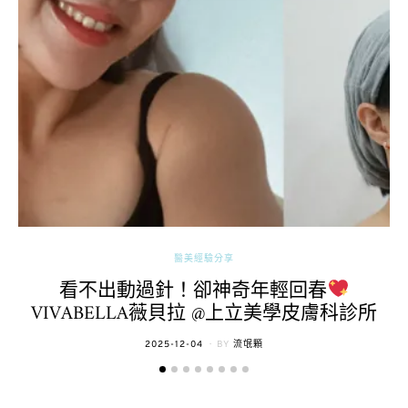
醫美經驗分享
看不出動過針！卻神奇年輕回春
VIVABELLA薇貝拉 @上立美學皮膚科診所
POSTED
2025-12-04
BY
流氓顆
ON