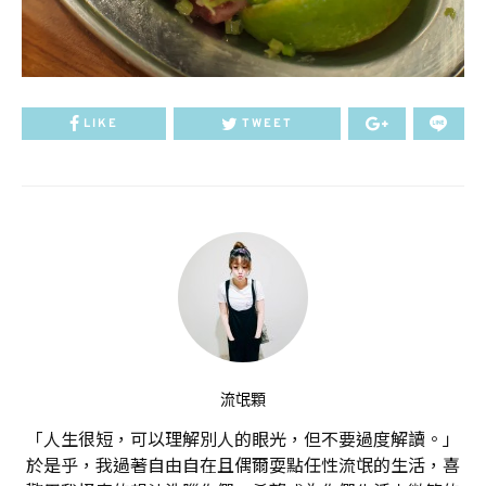
LIKE
TWEET
流氓顆
「人生很短，可以理解別人的眼光，但不要過度解讀。」
於是乎，我過著自由自在且偶爾耍點任性流氓的生活，喜