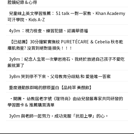
腔鏡紀錄＆心得
兒童線上英文學習推薦： 51 talk 一對一家教、Khan Academy
可汗學院、Kids A-Z
4y3m ：視力檢查、練習犯錯、認識華德福
【已結團】30分鐘緊實撫紋 PURETÉCARE ＆ Cebelia 秋冬乾
癢肌救星? 沒買到絕對是損失！！！
3y9m：紀念人生第一次攀岩抱石、我終於放過自己孩子不愛吃
飯就算了
3y8m 哭到停不下來、父母教育分歧點 和 愛是唯一答案
重度運動族群喝的膠原蛋白【品純萃 美顏飲】
•開團• 幼教屆老字號《理特尚》由幼兒發展專家共同研發的
學習圖卡＆ 推薦購買清單
3y0m 與老師一起努力，成功克服「抗拒上學」的心。