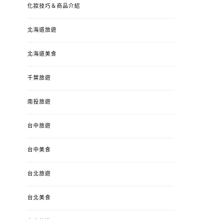
化妝技巧＆商品介紹
北海道旅遊
北海道美食
千葉旅遊
南投旅遊
台中旅遊
婚姻 & 生活
成為媽媽之後
婚姻 & 生活
成
台中美食
4y3m ：視力檢查、練習犯
【已結團】30
錯、認識華德福
PURETÉCARE ＆ 
台北旅遊
冬乾癢肌救星?
POSTED
2023-04-12
BY
流氓顆
是損失！
ON
台北美食
POSTED
2022-12-05
B
ON