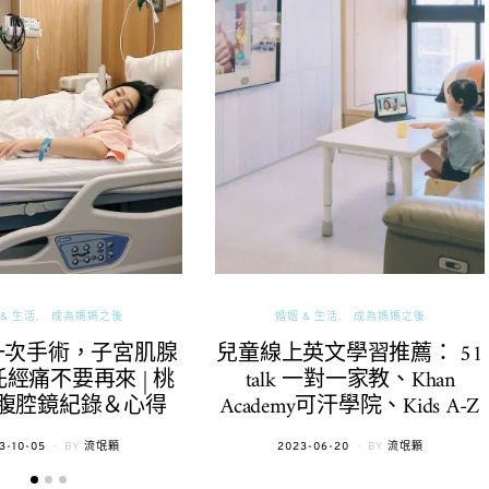
& 生活
成為媽媽之後
婚姻 & 生活
成為媽媽之後
一次手術，子宮肌腺
兒童線上英文學習推薦： 51
經痛不要再來 | 桃
talk 一對一家教、Khan
腹腔鏡紀錄＆心得
Academy可汗學院、Kids A-Z
TED
POSTED
3-10-05
BY
流氓顆
2023-06-20
BY
流氓顆
ON