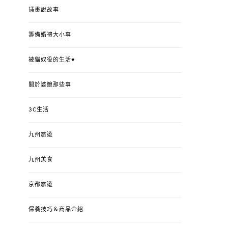
插畫說故事
籌備婚禮大小事
被貓奴役的生活♥
關於婆媳那些事
3C生活
九州旅遊
九州美食
京都旅遊
保養技巧＆商品介紹