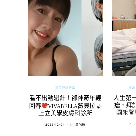
醫美經驗分享
婚姻 
看不出動過針！卻神奇年輕
人生第
瘤，拜託
回春
VIVABELLA薇貝拉 @
園禾馨
上立美學皮膚科診所
POS
202
POSTED
2025-12-04
BY
流氓顆
ON
ON