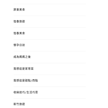
屏東美食
恆春旅遊
恆春美食
懷孕日誌
成為媽媽之後
我想這是家常菜
我想這是甜點/西點
收納技巧/生活巧思
新竹旅遊