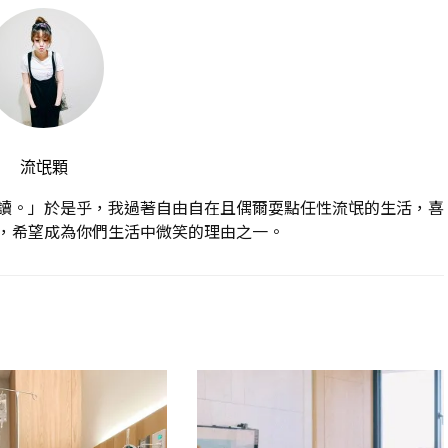
流氓顆
讀。」於是乎，我過著自由自在且偶爾耍點任性流氓的生活，喜
，希望成為你們生活中微笑的理由之一。