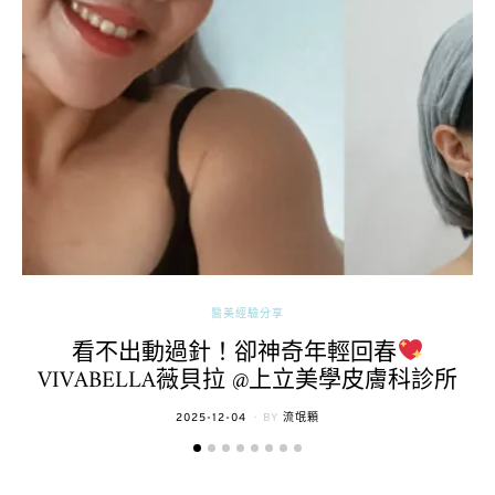
醫美經驗分享
看不出動過針！卻神奇年輕回春
VIVABELLA薇貝拉 @上立美學皮膚科診所
POSTED
2025-12-04
BY
流氓顆
ON