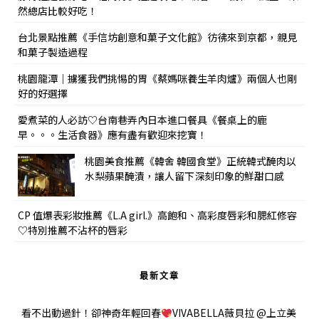
然總店比較好吃！
台北景點推薦《手信坊創意和菓子文化館》彷彿來到京都，親見
和菓子製造過程
桃園龍潭｜擄獲我們挑惕的胃《蔡媽咪養生羊肉爐》兩個人也剛
好的好選擇
愛煮菜的人必訪♡台南巷弄內日本進口餐具《餐桌上的鹿
早。。。生活食器》應有盡有歡迎來挖寶！
桃園美食推薦《韓舍 韓國食堂》正統韓式醃肉以
水梨蘋果醃漬，讓人留下深刻印象的鮮甜口感
CP 值爆表彩妝推薦《L.A girl.》高飽和、高彩度唇彩和腮紅修容
♡特別推薦不沾杯的唇彩
最新文章
看不出動過針！卻神奇年輕回春
VIVABELLA薇貝拉 @上立美