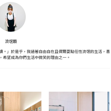
流氓顆
讀。」於是乎，我過著自由自在且偶爾耍點任性流氓的生活，喜
，希望成為你們生活中微笑的理由之一。