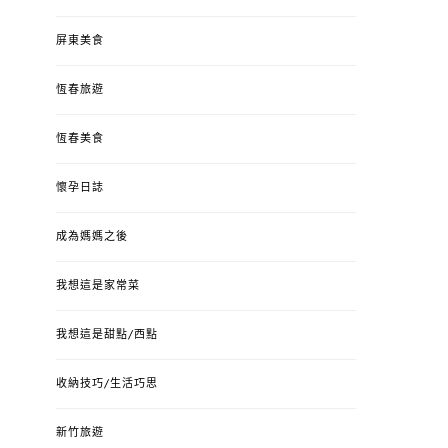
屏東美食
恆春旅遊
恆春美食
懷孕日誌
成為媽媽之後
我想這是家常菜
我想這是甜點/西點
收納技巧/生活巧思
新竹旅遊