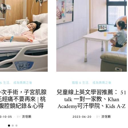
& 生活
成為媽媽之後
婚姻 & 生活
成為媽媽之後
一次手術，子宮肌腺
兒童線上英文學習推薦： 51
經痛不要再來 | 桃
talk 一對一家教、Khan
腹腔鏡紀錄＆心得
Academy可汗學院、Kids A-Z
TED
POSTED
3-10-05
BY
流氓顆
2023-06-20
BY
流氓顆
ON