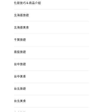
化妝技巧＆商品介紹
北海道旅遊
北海道美食
千葉旅遊
南投旅遊
台中旅遊
婚姻 & 生活
成為媽媽之後
婚姻 & 生活
成
台中美食
4y3m ：視力檢查、練習犯
【已結團】30
錯、認識華德福
PURETÉCARE ＆ 
台北旅遊
冬乾癢肌救星?
POSTED
2023-04-12
BY
流氓顆
是損失！
ON
台北美食
POSTED
2022-12-05
B
ON