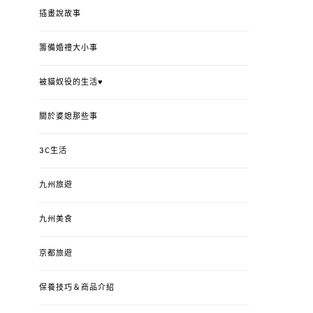
插畫說故事
籌備婚禮大小事
被貓奴役的生活♥
關於婆媳那些事
3C生活
九州旅遊
九州美食
京都旅遊
保養技巧＆商品介紹