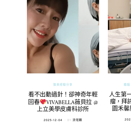
醫美經驗分享
婚姻 
看不出動過針！卻神奇年輕
人生第
瘤，拜託
回春
VIVABELLA薇貝拉 @
園禾馨
上立美學皮膚科診所
POS
202
POSTED
2025-12-04
BY
流氓顆
ON
ON