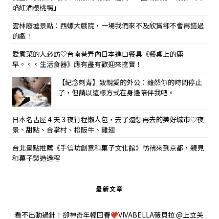
焰紅酒櫻桃鴨」
雲林廢墟景點：西螺大戲院，一場我們來不及欣賞卻不會再錯過
的戲！
愛煮菜的人必訪♡台南巷弄內日本進口餐具《餐桌上的鹿
早。。。生活食器》應有盡有歡迎來挖寶！
【紀念刺青】致親愛的外公：雖然你的時間停止
了，但請以這樣方式在身邊陪伴我吧。
日本名古屋 4 天 3 夜行程懶人包，去了還想再去的美好城市♡夜
景、甜點、合掌村、松阪牛、雞翅
台北景點推薦《手信坊創意和菓子文化館》彷彿來到京都，親見
和菓子製造過程
最新文章
看不出動過針！卻神奇年輕回春
VIVABELLA薇貝拉 @上立美