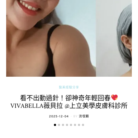
醫美經驗分享
看不出動過針！卻神奇年輕回春
VIVABELLA薇貝拉 @上立美學皮膚科診所
POSTED
2025-12-04
BY
流氓顆
ON