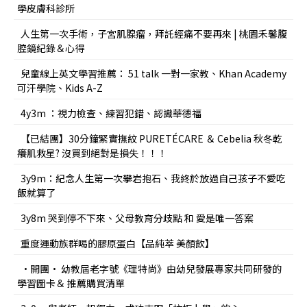
學皮膚科診所
人生第一次手術，子宮肌腺瘤，拜託經痛不要再來 | 桃園禾馨腹
腔鏡紀錄＆心得
兒童線上英文學習推薦： 51 talk 一對一家教、Khan Academy
可汗學院、Kids A-Z
4y3m ：視力檢查、練習犯錯、認識華德福
【已結團】30分鐘緊實撫紋 PURETÉCARE ＆ Cebelia 秋冬乾
癢肌救星? 沒買到絕對是損失！！！
3y9m：紀念人生第一次攀岩抱石、我終於放過自己孩子不愛吃
飯就算了
3y8m 哭到停不下來、父母教育分歧點 和 愛是唯一答案
重度運動族群喝的膠原蛋白【品純萃 美顏飲】
•開團• 幼教屆老字號《理特尚》由幼兒發展專家共同研發的
學習圖卡＆ 推薦購買清單