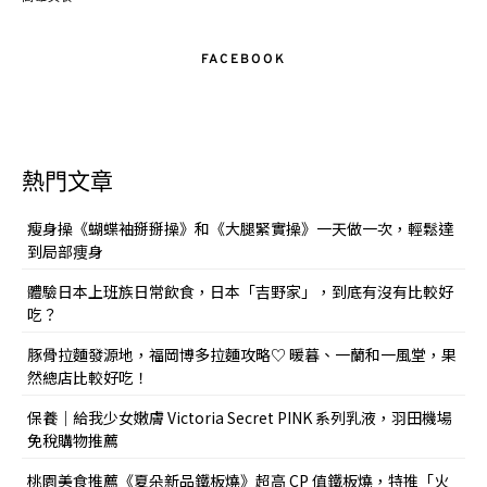
FACEBOOK
熱門文章
瘦身操《蝴蝶袖掰掰操》和《大腿緊實操》一天做一次，輕鬆達
到局部痩身
體驗日本上班族日常飲食，日本「吉野家」，到底有沒有比較好
吃？
豚骨拉麵發源地，福岡博多拉麵攻略♡ 暖暮、一蘭和一風堂，果
然總店比較好吃！
保養｜給我少女嫩膚 Victoria Secret PINK 系列乳液，羽田機場
免稅購物推薦
桃園美食推薦《夏朵新品鐵板燒》超高 CP 值鐵板燒，特推「火