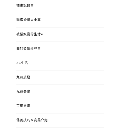
插畫說故事
籌備婚禮大小事
被貓奴役的生活♥
關於婆媳那些事
3C生活
九州旅遊
九州美食
京都旅遊
保養技巧＆商品介紹