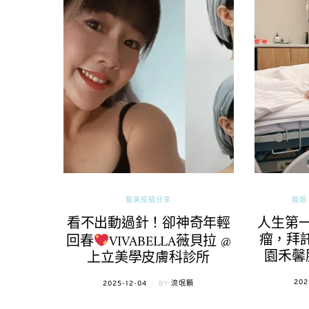
醫美經驗分享
婚姻 
看不出動過針！卻神奇年輕
人生第
瘤，拜託
回春
VIVABELLA薇貝拉 @
園禾馨
上立美學皮膚科診所
POS
202
POSTED
2025-12-04
BY
流氓顆
ON
ON