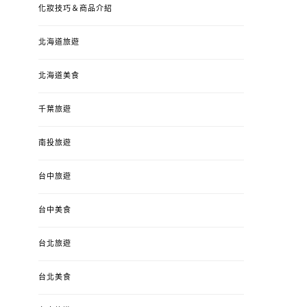
化妝技巧＆商品介紹
北海道旅遊
北海道美食
千葉旅遊
南投旅遊
台中旅遊
婚姻 & 生活
成為媽媽之後
婚姻 & 生活
成
台中美食
4y3m ：視力檢查、練習犯
【已結團】30
錯、認識華德福
PURETÉCARE ＆ 
台北旅遊
冬乾癢肌救星?
POSTED
2023-04-12
BY
流氓顆
是損失！
ON
台北美食
POSTED
2022-12-05
B
ON