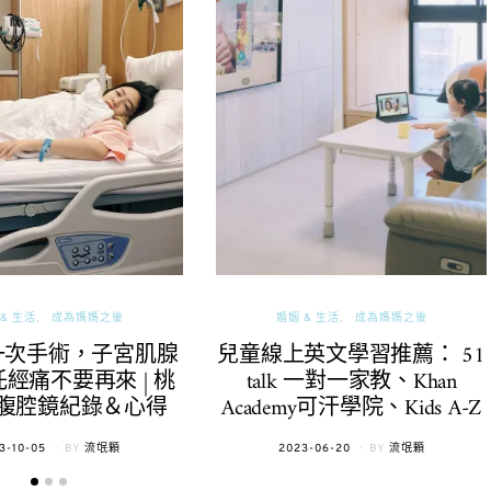
& 生活
成為媽媽之後
婚姻 & 生活
成為媽媽之後
一次手術，子宮肌腺
兒童線上英文學習推薦： 51
經痛不要再來 | 桃
talk 一對一家教、Khan
腹腔鏡紀錄＆心得
Academy可汗學院、Kids A-Z
TED
POSTED
3-10-05
BY
流氓顆
2023-06-20
BY
流氓顆
ON