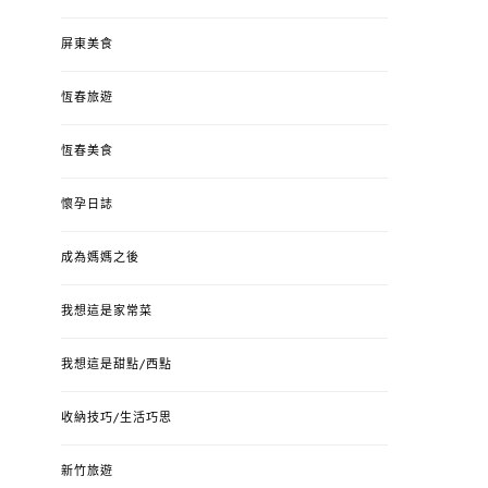
屏東美食
恆春旅遊
恆春美食
懷孕日誌
成為媽媽之後
我想這是家常菜
我想這是甜點/西點
收納技巧/生活巧思
新竹旅遊