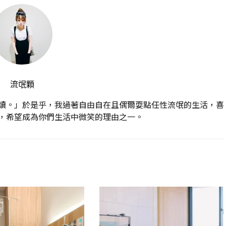
流氓顆
讀。」於是乎，我過著自由自在且偶爾耍點任性流氓的生活，喜
，希望成為你們生活中微笑的理由之一。