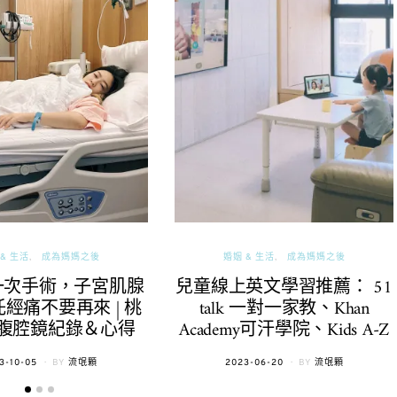
& 生活
成為媽媽之後
婚姻 & 生活
成為媽媽之後
一次手術，子宮肌腺
兒童線上英文學習推薦： 51
經痛不要再來 | 桃
talk 一對一家教、Khan
腹腔鏡紀錄＆心得
Academy可汗學院、Kids A-Z
TED
POSTED
3-10-05
BY
流氓顆
2023-06-20
BY
流氓顆
ON