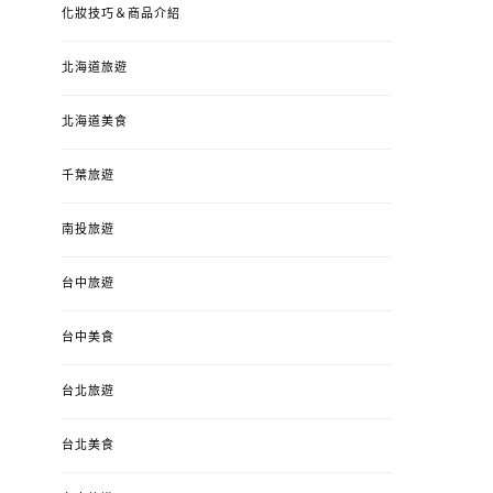
化妝技巧＆商品介紹
北海道旅遊
北海道美食
千葉旅遊
南投旅遊
台中旅遊
婚姻 & 生活
成為媽媽之後
婚姻 & 生活
成
台中美食
4y3m ：視力檢查、練習犯
【已結團】30
錯、認識華德福
PURETÉCARE ＆ 
台北旅遊
冬乾癢肌救星?
POSTED
2023-04-12
BY
流氓顆
是損失！
ON
台北美食
POSTED
2022-12-05
B
ON