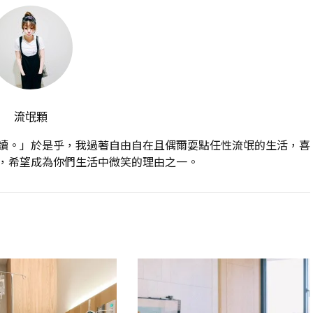
流氓顆
讀。」於是乎，我過著自由自在且偶爾耍點任性流氓的生活，喜
，希望成為你們生活中微笑的理由之一。