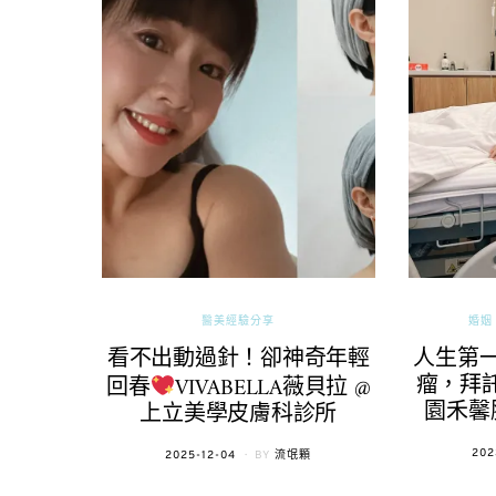
醫美經驗分享
婚姻 
看不出動過針！卻神奇年輕
人生第
瘤，拜託
回春
VIVABELLA薇貝拉 @
園禾馨
上立美學皮膚科診所
POS
202
POSTED
2025-12-04
BY
流氓顆
ON
ON