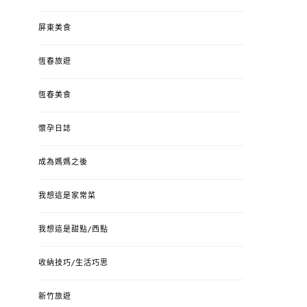
屏東美食
恆春旅遊
恆春美食
懷孕日誌
成為媽媽之後
我想這是家常菜
我想這是甜點/西點
收納技巧/生活巧思
新竹旅遊