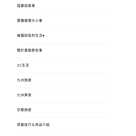
插畫說故事
籌備婚禮大小事
被貓奴役的生活♥
關於婆媳那些事
3C生活
九州旅遊
九州美食
京都旅遊
保養技巧＆商品介紹