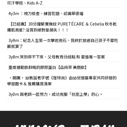
可汗學院、Kids A-Z
4y3m ：視力檢查、練習犯錯、認識華德福
【已結團】30分鐘緊實撫紋 PURETÉCARE ＆ Cebelia 秋冬乾
癢肌救星? 沒買到絕對是損失！！！
3y9m：紀念人生第一次攀岩抱石、我終於放過自己孩子不愛吃
飯就算了
3y8m 哭到停不下來、父母教育分歧點 和 愛是唯一答案
重度運動族群喝的膠原蛋白【品純萃 美顏飲】
•開團• 幼教屆老字號《理特尚》由幼兒發展專家共同研發的
學習圖卡＆ 推薦購買清單
3y0m 與老師一起努力，成功克服「抗拒上學」的心。