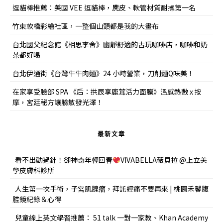
逗貓棒推薦：美國 VEE 逗貓棒，麂皮、軟管材質耐操第一名
竹東軟橋彩繪社區，一整個山頭都是我的大畫布
台北國父紀念館《相思李舍》幽靜舒適的古玩咖啡店，咖啡和奶
茶都好喝
台北伊通街《台灣牛牛肉麵》24 小時營業，刀削麵Q味美！
在家享受臉部 SPA 《后：拱辰享鹿茸活力面膜》溫感熱敷 x 按
摩，宮廷秘方讓臉散發光澤！
最新文章
看不出動過針！卻神奇年輕回春
VIVABELLA薇貝拉 @上立美
學皮膚科診所
人生第一次手術，子宮肌腺瘤，拜託經痛不要再來 | 桃園禾馨腹
腔鏡紀錄＆心得
兒童線上英文學習推薦： 51 talk 一對一家教、Khan Academy