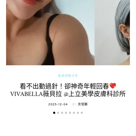
醫美經驗分享
看不出動過針！卻神奇年輕回春
VIVABELLA薇貝拉 @上立美學皮膚科診所
POSTED
2025-12-04
BY
流氓顆
ON