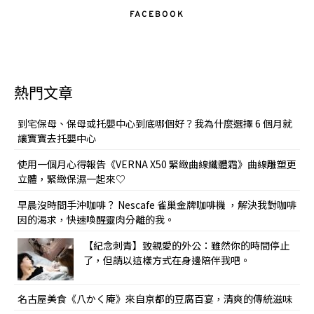
FACEBOOK
熱門文章
到宅保母、保母或托嬰中心到底哪個好？我為什麼選擇 6 個月就
讓寶寶去托嬰中心
使用一個月心得報告《VERNA X50 緊緻曲線纖體霜》曲線雕塑更
立體，緊緻保濕一起來♡
早晨沒時間手沖咖啡？ Nescafe 雀巢金牌咖啡機 ，解決我對咖啡
因的渴求，快速喚醒靈肉分離的我。
【紀念刺青】致親愛的外公：雖然你的時間停止
了，但請以這樣方式在身邊陪伴我吧。
名古屋美食《八かく庵》來自京都的豆腐百宴，清爽的傳統滋味