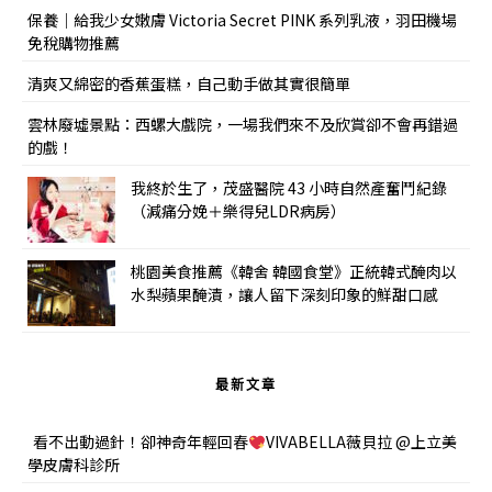
保養｜給我少女嫩膚 Victoria Secret PINK 系列乳液，羽田機場
免稅購物推薦
清爽又綿密的香蕉蛋糕，自己動手做其實很簡單
雲林廢墟景點：西螺大戲院，一場我們來不及欣賞卻不會再錯過
的戲！
我終於生了，茂盛醫院 43 小時自然產奮鬥紀錄
（減痛分娩＋樂得兒LDR病房）
桃園美食推薦《韓舍 韓國食堂》正統韓式醃肉以
水梨蘋果醃漬，讓人留下深刻印象的鮮甜口感
最新文章
看不出動過針！卻神奇年輕回春
VIVABELLA薇貝拉 @上立美
學皮膚科診所