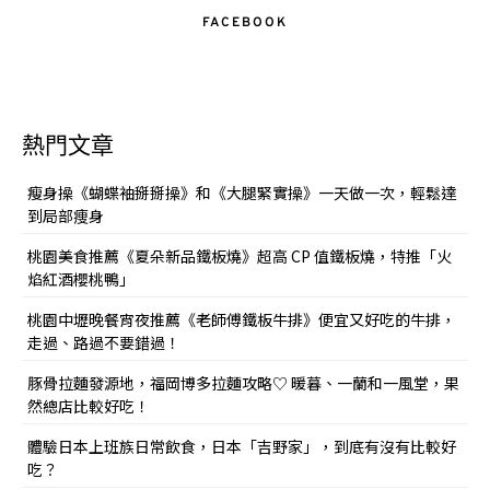
FACEBOOK
熱門文章
瘦身操《蝴蝶袖掰掰操》和《大腿緊實操》一天做一次，輕鬆達
到局部痩身
桃園美食推薦《夏朵新品鐵板燒》超高 CP 值鐵板燒，特推「火
焰紅酒櫻桃鴨」
桃園中壢晚餐宵夜推薦《老師傅鐵板牛排》便宜又好吃的牛排，
走過、路過不要錯過！
豚骨拉麵發源地，福岡博多拉麵攻略♡ 暖暮、一蘭和一風堂，果
然總店比較好吃！
體驗日本上班族日常飲食，日本「吉野家」，到底有沒有比較好
吃？