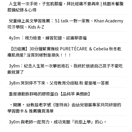
人生第一次手術，子宮肌腺瘤，拜託經痛不要再來 | 桃園禾馨腹
腔鏡紀錄＆心得
兒童線上英文學習推薦： 51 talk 一對一家教、Khan Academy
可汗學院、Kids A-Z
4y3m ：視力檢查、練習犯錯、認識華德福
【已結團】30分鐘緊實撫紋 PURETÉCARE ＆ Cebelia 秋冬乾
癢肌救星? 沒買到絕對是損失！！！
3y9m：紀念人生第一次攀岩抱石、我終於放過自己孩子不愛吃
飯就算了
3y8m 哭到停不下來、父母教育分歧點 和 愛是唯一答案
重度運動族群喝的膠原蛋白【品純萃 美顏飲】
•開團• 幼教屆老字號《理特尚》由幼兒發展專家共同研發的
學習圖卡＆ 推薦購買清單
3y0m 與老師一起努力，成功克服「抗拒上學」的心。