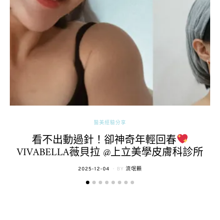
醫美經驗分享
看不出動過針！卻神奇年輕回春
VIVABELLA薇貝拉 @上立美學皮膚科診所
POSTED
2025-12-04
BY
流氓顆
ON