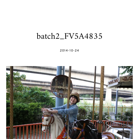
batch2_FV5A4835
POSTED
2014-10-24
ON