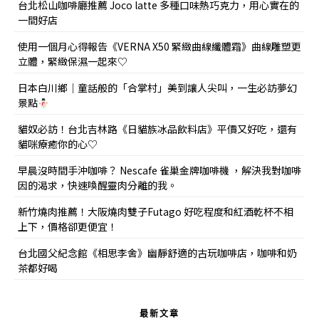
台北松山咖啡廳推薦 Joco latte 多種口味熱巧克力，用心實在的
一間好店
使用一個月心得報告《VERNA X50 緊緻曲線纖體霜》曲線雕塑更
立體，緊緻保濕一起來♡
日本白川鄉｜童話般的「合掌村」美到讓人尖叫，一生必訪夢幻
景點
貓奴必訪！台北吉林路《日貓族冰品飲料店》平價又好吃，還有
貓咪療癒你的心♡
早晨沒時間手沖咖啡？ Nescafe 雀巢金牌咖啡機 ，解決我對咖啡
因的渴求，快速喚醒靈肉分離的我。
新竹燒肉推薦！大阪燒肉雙子Futago 好吃程度和紅酒乾杯不相
上下，價格卻更便宜！
台北國父紀念館《相思李舍》幽靜舒適的古玩咖啡店，咖啡和奶
茶都好喝
最新文章