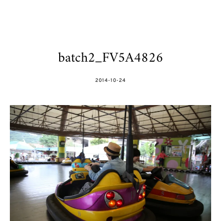
batch2_FV5A4826
POSTED
2014-10-24
ON