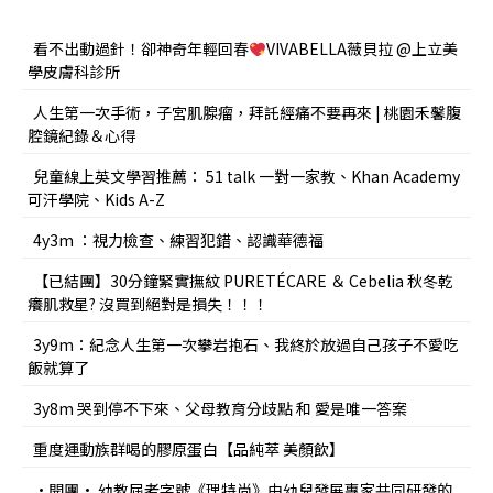
看不出動過針！卻神奇年輕回春
VIVABELLA薇貝拉 @上立美
學皮膚科診所
人生第一次手術，子宮肌腺瘤，拜託經痛不要再來 | 桃園禾馨腹
腔鏡紀錄＆心得
兒童線上英文學習推薦： 51 talk 一對一家教、Khan Academy
可汗學院、Kids A-Z
4y3m ：視力檢查、練習犯錯、認識華德福
【已結團】30分鐘緊實撫紋 PURETÉCARE ＆ Cebelia 秋冬乾
癢肌救星? 沒買到絕對是損失！！！
3y9m：紀念人生第一次攀岩抱石、我終於放過自己孩子不愛吃
飯就算了
3y8m 哭到停不下來、父母教育分歧點 和 愛是唯一答案
重度運動族群喝的膠原蛋白【品純萃 美顏飲】
•開團• 幼教屆老字號《理特尚》由幼兒發展專家共同研發的