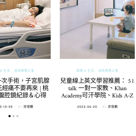
& 生活
成為媽媽之後
婚姻 & 生活
成為媽媽之後
一次手術，子宮肌腺
兒童線上英文學習推薦： 51
經痛不要再來 | 桃
talk 一對一家教、Khan
腹腔鏡紀錄＆心得
Academy可汗學院、Kids A-Z
TED
POSTED
3-10-05
BY
流氓顆
2023-06-20
BY
流氓顆
ON