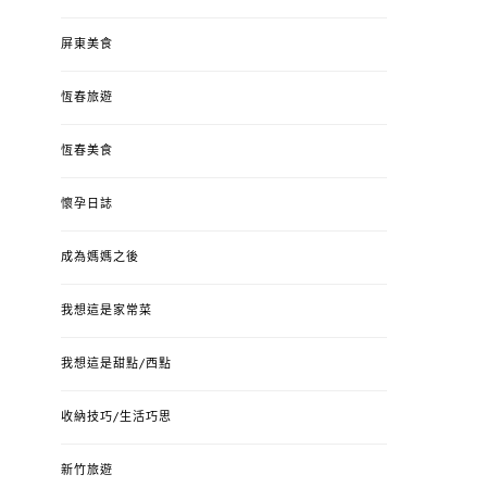
屏東美食
恆春旅遊
恆春美食
懷孕日誌
成為媽媽之後
我想這是家常菜
我想這是甜點/西點
收納技巧/生活巧思
新竹旅遊