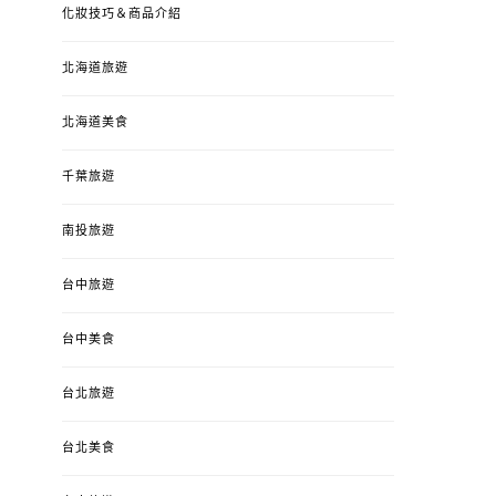
化妝技巧＆商品介紹
北海道旅遊
北海道美食
千葉旅遊
南投旅遊
婚姻 & 生活
成為媽媽之後
婚姻 & 生活
成
台中旅遊
4y3m ：視力檢查、練習犯
【已結團】30
錯、認識華德福
PURETÉCARE ＆ 
冬乾癢肌救星?
台中美食
POSTED
2023-04-12
BY
流氓顆
是損失！
ON
台北旅遊
POSTED
2022-12-05
B
ON
台北美食