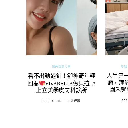
醫美經驗分享
婚姻 
看不出動過針！卻神奇年輕
人生第
瘤，拜託
回春
VIVABELLA薇貝拉 @
園禾馨
上立美學皮膚科診所
POS
202
POSTED
2025-12-04
BY
流氓顆
ON
ON