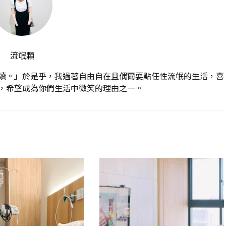
流氓顆
讀。」於是乎，我過著自由自在且偶爾耍點任性流氓的生活，喜
，希望成為你們生活中微笑的理由之一。