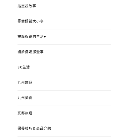
插畫說故事
籌備婚禮大小事
被貓奴役的生活♥
關於婆媳那些事
3C生活
九州旅遊
九州美食
京都旅遊
保養技巧＆商品介紹