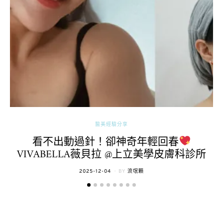
醫美經驗分享
看不出動過針！卻神奇年輕回春
VIVABELLA薇貝拉 @上立美學皮膚科診所
POSTED
2025-12-04
BY
流氓顆
ON