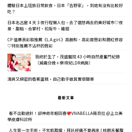
體驗日本上班族日常飲食，日本「吉野家」，到底有沒有比較好
吃？
日本名古屋 4 天 3 夜行程懶人包，去了還想再去的美好城市♡夜
景、甜點、合掌村、松阪牛、雞翅
CP 值爆表彩妝推薦《L.A girl.》高飽和、高彩度唇彩和腮紅修容
♡特別推薦不沾杯的唇彩
我終於生了，茂盛醫院 43 小時自然產奮鬥紀錄
（減痛分娩＋樂得兒LDR病房）
清爽又綿密的香蕉蛋糕，自己動手做其實很簡單
最新文章
看不出動過針！卻神奇年輕回春
VIVABELLA薇貝拉 @上立美
學皮膚科診所
人生第一次手術，子宮肌腺瘤，拜託經痛不要再來 | 桃園禾馨腹