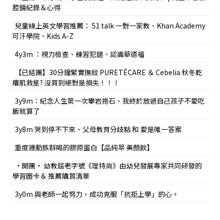
腔鏡紀錄＆心得
兒童線上英文學習推薦： 51 talk 一對一家教、Khan Academy
可汗學院、Kids A-Z
4y3m ：視力檢查、練習犯錯、認識華德福
【已結團】30分鐘緊實撫紋 PURETÉCARE ＆ Cebelia 秋冬乾
癢肌救星? 沒買到絕對是損失！！！
3y9m：紀念人生第一次攀岩抱石、我終於放過自己孩子不愛吃
飯就算了
3y8m 哭到停不下來、父母教育分歧點 和 愛是唯一答案
重度運動族群喝的膠原蛋白【品純萃 美顏飲】
•開團• 幼教屆老字號《理特尚》由幼兒發展專家共同研發的
學習圖卡＆ 推薦購買清單
3y0m 與老師一起努力，成功克服「抗拒上學」的心。