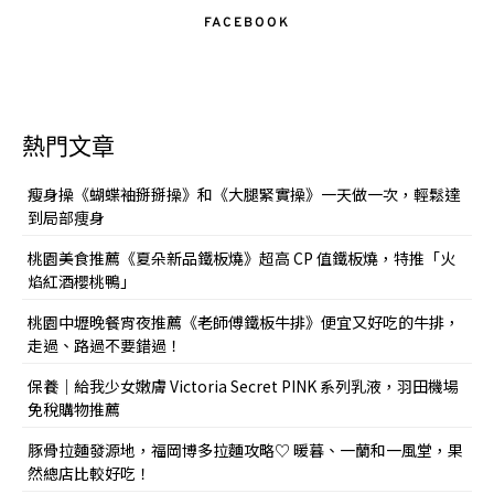
FACEBOOK
熱門文章
瘦身操《蝴蝶袖掰掰操》和《大腿緊實操》一天做一次，輕鬆達
到局部痩身
桃園美食推薦《夏朵新品鐵板燒》超高 CP 值鐵板燒，特推「火
焰紅酒櫻桃鴨」
桃園中壢晚餐宵夜推薦《老師傅鐵板牛排》便宜又好吃的牛排，
走過、路過不要錯過！
保養｜給我少女嫩膚 Victoria Secret PINK 系列乳液，羽田機場
免稅購物推薦
豚骨拉麵發源地，福岡博多拉麵攻略♡ 暖暮、一蘭和一風堂，果
然總店比較好吃！