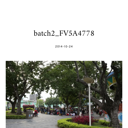
batch2_FV5A4778
POSTED
2014-10-24
ON